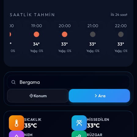
SAATLIK TAHMIN
İlk 24 saat
18:00
19:00
20:00
21:00
22:00
34°
34°
33°
33°
33°
ağış: 0%
Yağış: 0%
Yağış: 0%
Yağış: 0%
Yağış: 0%
Konum
Ara
SICAKLIK
HISSEDILEN
35°C
33°C
NEM
RÜZGAR