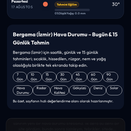
Pazartesi
30°
Tahmini Eğilim
17 AĞUSTOS
0%
Düşük
Yağış: 0.0 mm
Bergama (İzmir) Hava Durumu – Bugün & 15
Günlük Tahmin
Bergama (İzmir) için saatlik, günlük ve 15 günlük
tahminleri; sıcaklık, hissedilen, rüzgar, nem ve yağış
olasılığıyla birlikte tek ekranda takip edin.
7
10
15
30
45
60
90
Gün
Gün
Gün
Gün
Gün
Gün
Gün
Hava
Radar
Hava
Gökyüzü
Deniz
Solar
Durumu
Kalitesi
Bu özet, sayfanın hızlı değerlendirme alanı olarak hazırlanmıştır.
“sanırım yeni bir hava durumu sitesisiniz. ilk defa bu denli bir
site gördüm. bundn sonra sizinleym. tebrikler. sitede