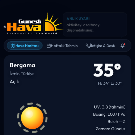
ANLIK UYARI
Yarın sıcaklık 34°C civarına
çıkabilir. Bol su ve gölge iyi fikir.
Hava Haritası
Haftalık Tahmin
İletişim & Destek
35°
Bergama
İzmir, Türkiye
Açık
H: 34° L: 30°
UV: 3.8 (tahmini)
Basınç: 1007 hPa
Bulut: --%
Zaman: Gündüz