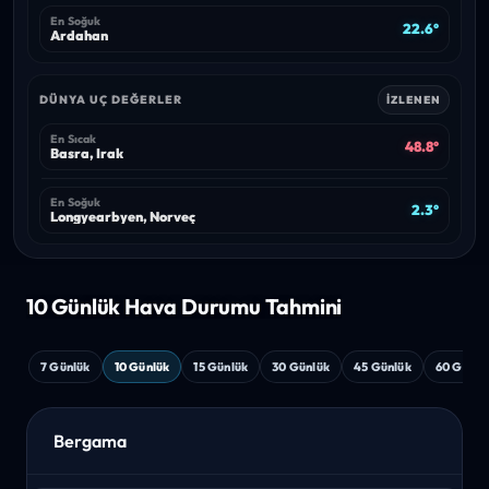
En Soğuk
22.6°
Ardahan
DÜNYA UÇ DEĞERLER
İZLENEN
En Sıcak
48.8°
Basra, Irak
En Soğuk
2.3°
Longyearbyen, Norveç
10 Günlük Hava
Durumu Tahmini
7 Günlük
10 Günlük
15 Günlük
30 Günlük
45 Günlük
60 Günlü
Bergama