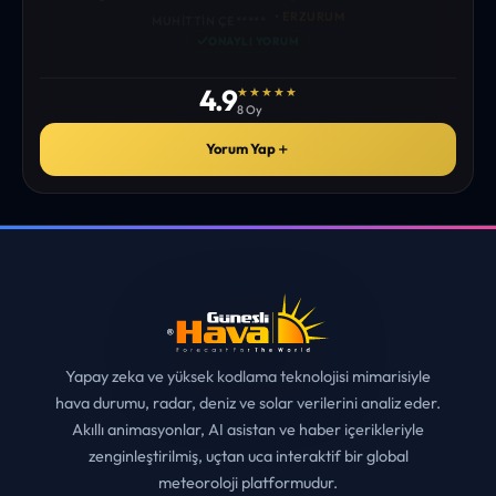
istediğim tüm bilgiyi bulabiliyorum. ekibinizin emeğine saglık”
• ERZURUM
MUHITTIN ÇE*****
✓
ONAYLI YORUM
4.9
★★★★★
8 Oy
Yorum Yap
＋
Yapay zeka ve yüksek kodlama teknolojisi mimarisiyle
hava durumu, radar, deniz ve solar verilerini analiz eder.
Akıllı animasyonlar, AI asistan ve haber içerikleriyle
zenginleştirilmiş, uçtan uca interaktif bir global
meteoroloji platformudur.