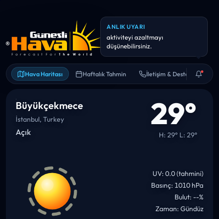
Hava Haritası
Haftalık Tahmin
İletişim & Destek
29°
Büyükçekmece
İstanbul, Turkey
Açık
H: 29° L: 29°
UV: 0.0 (tahmini)
Basınç: 1010 hPa
Bulut: --%
Zaman: Gündüz