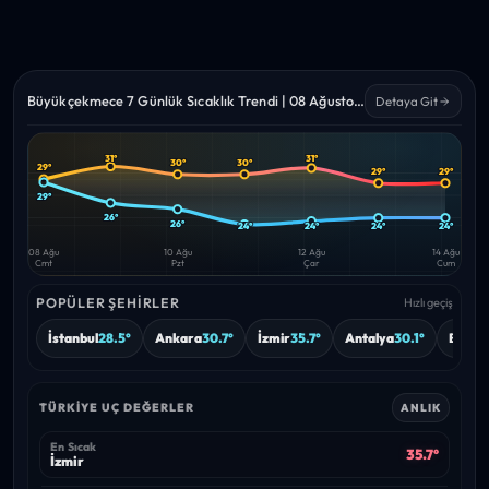
Büyükçekmece 7 Günlük Sıcaklık Trendi | 08 Ağustos – 14 Ağustos 2026
Detaya Git
31°
31°
30°
30°
29°
Yüksek
Düşük
29°
29°
—
—
29°
26°
26°
24°
24°
24°
24°
08 Ağu
10 Ağu
12 Ağu
14 Ağu
Cmt
Pzt
Çar
Cum
POPÜLER ŞEHIRLER
Hızlı geçiş
İstanbul
28.5°
Ankara
30.7°
İzmir
35.7°
Antalya
30.1°
Bursa
TÜRKIYE UÇ DEĞERLER
ANLIK
En Sıcak
35.7°
İzmir