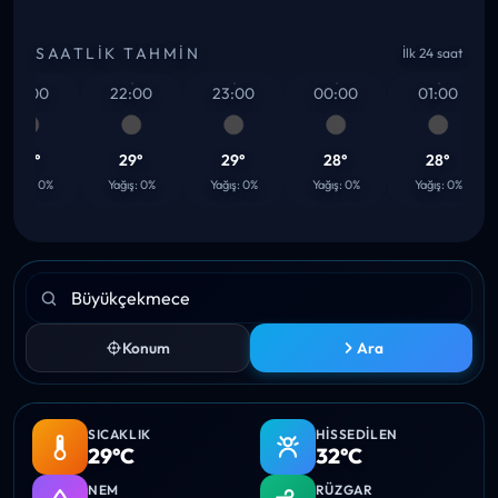
SAATLIK TAHMIN
İlk 24 saat
21:00
22:00
23:00
00:00
01:00
29°
29°
29°
28°
28°
ağış: 0%
Yağış: 0%
Yağış: 0%
Yağış: 0%
Yağış: 0%
Konum
Ara
SICAKLIK
HISSEDILEN
29°C
32°C
NEM
RÜZGAR