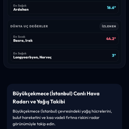
En Soğuk
16.6°
Ardahan
DÜNYA UÇ DEĞERLER
İZLENEN
En Sıcak
44.2°
Basra, Irak
En Soğuk
3°
Longyearbyen, Norveç
Büyükçekmece (İstanbul) Canlı Hava
Radarı ve Yağış Takibi
Büyükçekmece (İstanbul) çevresindeki yağış hücrelerini,
bulut hareketini ve kısa vadeli fırtına riskini radar
görünümüyle takip edin.