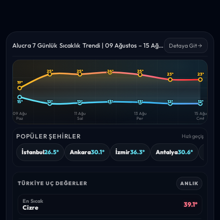
Alucra 7 Günlük Sıcaklık Trendi | 09 Ağustos – 15 Ağustos 2026
Detaya Git
25°
25°
26°
25°
23°
23°
Yüksek
Düşük
—
—
19°
15°
12°
12°
13°
13°
12°
12°
09 Ağu
11 Ağu
13 Ağu
15 Ağu
Paz
Sal
Per
Cmt
POPÜLER ŞEHIRLER
Hızlı geçiş
İstanbul
26.5°
Ankara
30.1°
İzmir
36.3°
Antalya
30.6°
Burs
TÜRKIYE UÇ DEĞERLER
ANLIK
En Sıcak
39.1°
Cizre