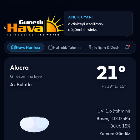
ANLIK UYARI
Yarın yağış olasılığı yüksek (~0
mm). Şemsiye/yağmurluk
Hava Haritası
Haftalık Tahmin
İletişim & Destek
21°
Alucra
Giresun, Türkiye
Az Bulutlu
H: 19° L: 15°
UV: 1.6 (tahmini)
Basınç: 1010 hPa
Bulut: 15%
Zaman: Gündüz