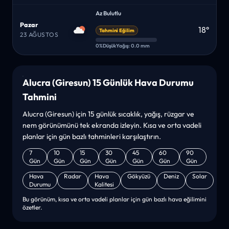
Az Bulutlu
Pazar
18°
Tahmini Eğilim
23 AĞUSTOS
0%
Düşük
Yağış: 0.0 mm
Alucra (Giresun) 15 Günlük Hava Durumu
Tahmini
Alucra (Giresun) için 15 günlük sıcaklık, yağış, rüzgar ve
nem görünümünü tek ekranda izleyin. Kısa ve orta vadeli
planlar için gün bazlı tahminleri karşılaştırın.
7
10
15
30
45
60
90
Gün
Gün
Gün
Gün
Gün
Gün
Gün
Hava
Radar
Hava
Gökyüzü
Deniz
Solar
Durumu
Kalitesi
Bu görünüm, kısa ve orta vadeli planlar için gün bazlı hava eğilimini
özetler.