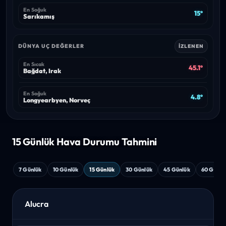
En Soğuk
15°
Sarıkamış
DÜNYA UÇ DEĞERLER
İZLENEN
En Sıcak
45.1°
Bağdat, Irak
En Soğuk
4.8°
Longyearbyen, Norveç
15 Günlük Hava
Durumu Tahmini
7 Günlük
10 Günlük
15 Günlük
30 Günlük
45 Günlük
60 Günlü
Alucra