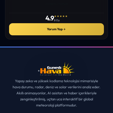
istediğim tüm bilgiyi bulabiliyorum. ekibinizin emeğine saglık”
• ERZURUM
MUHITTIN ÇE*****
✓
ONAYLI YORUM
4.9
★★★★★
8 Oy
Yorum Yap
＋
Yapay zeka ve yüksek kodlama teknolojisi mimarisiyle
hava durumu, radar, deniz ve solar verilerini analiz eder.
Akıllı animasyonlar, AI asistan ve haber içerikleriyle
zenginleştirilmiş, uçtan uca interaktif bir global
meteoroloji platformudur.