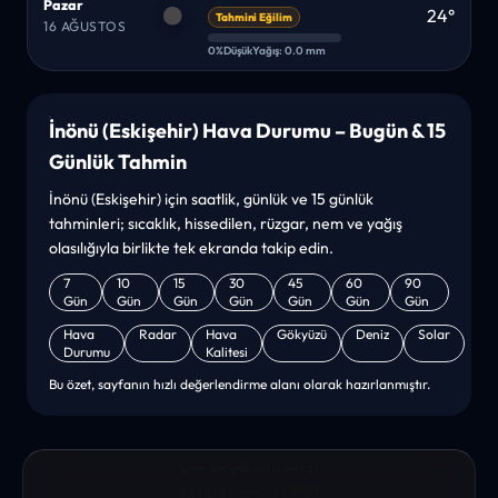
Pazar
24°
Tahmini Eğilim
16 AĞUSTOS
0%
Düşük
Yağış: 0.0 mm
İnönü (Eskişehir) Hava Durumu – Bugün & 15
Günlük Tahmin
İnönü (Eskişehir) için saatlik, günlük ve 15 günlük
tahminleri; sıcaklık, hissedilen, rüzgar, nem ve yağış
olasılığıyla birlikte tek ekranda takip edin.
7
10
15
30
45
60
90
Gün
Gün
Gün
Gün
Gün
Gün
Gün
Hava
Radar
Hava
Gökyüzü
Deniz
Solar
Durumu
Kalitesi
Bu özet, sayfanın hızlı değerlendirme alanı olarak hazırlanmıştır.
“sanırım yeni bir hava durumu sitesisiniz. ilk defa bu denli bir
site gördüm. bundn sonra sizinleym. tebrikler. sitede