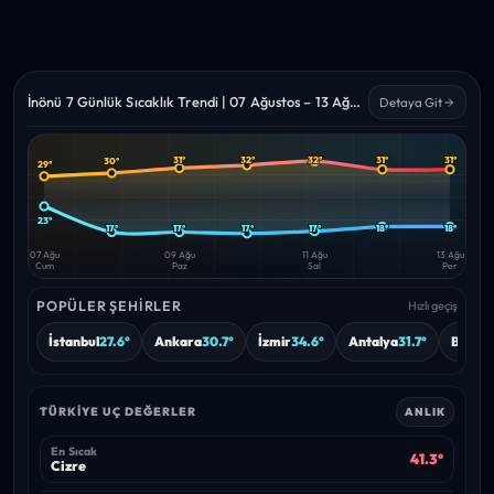
İnönü 7 Günlük Sıcaklık Trendi | 07 Ağustos – 13 Ağustos 2026
Detaya Git
31°
32°
32°
31°
31°
30°
29°
Yüksek
Düşük
—
—
23°
17°
17°
17°
17°
18°
18°
07 Ağu
09 Ağu
11 Ağu
13 Ağu
Cum
Paz
Sal
Per
POPÜLER ŞEHIRLER
Hızlı geçiş
İstanbul
27.6°
Ankara
30.7°
İzmir
34.6°
Antalya
31.7°
Bursa
TÜRKIYE UÇ DEĞERLER
ANLIK
En Sıcak
41.3°
Cizre