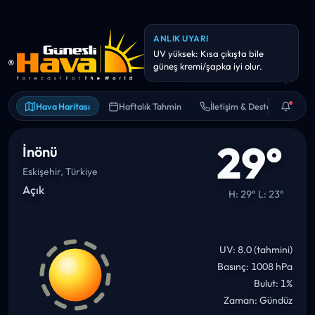
ANLIK UYARI
Hava kalitesi hassas kişiler için
riskli olabilir. Uzun süreli dış
Hava Haritası
Haftalık Tahmin
İletişim & Destek
29°
İnönü
Eskişehir, Türkiye
Açık
H: 29° L: 23°
UV: 8.0 (tahmini)
Basınç: 1008 hPa
Bulut: 1%
Zaman: Gündüz