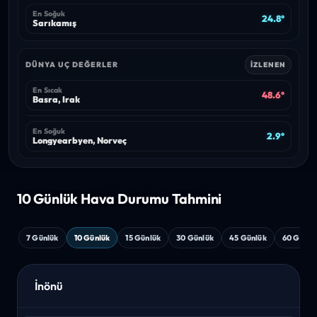
En Soğuk
24.8°
Sarıkamış
DÜNYA UÇ DEĞERLER
İZLENEN
En Sıcak
48.6°
Basra, Irak
En Soğuk
2.9°
Longyearbyen, Norveç
10 Günlük Hava
Durumu Tahmini
7 Günlük
10 Günlük
15 Günlük
30 Günlük
45 Günlük
60 Günlü
İnönü