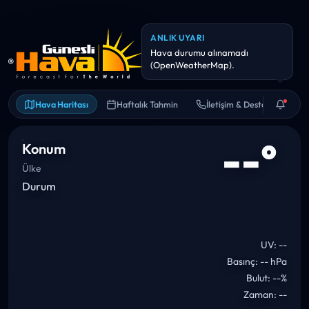
ANLIK UYARI
Hava durumu alınamadı
(OpenWeatherMap).
Hava Haritası
Haftalık Tahmin
İletişim & Destek
--°
Konum
Ülke
Durum
UV: --
Basınç: -- hPa
Bulut: --%
Zaman: --