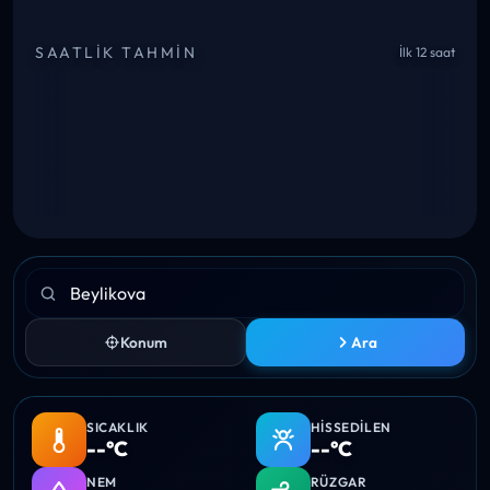
SAATLIK TAHMIN
İlk 12 saat
Konum
Ara
SICAKLIK
HISSEDILEN
--°C
--°C
NEM
RÜZGAR