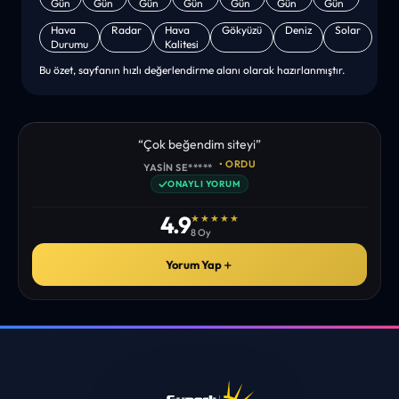
Gün
Gün
Gün
Gün
Gün
Gün
Gün
Hava
Radar
Hava
Gökyüzü
Deniz
Solar
Durumu
Kalitesi
Bu özet, sayfanın hızlı değerlendirme alanı olarak hazırlanmıştır.
“Çok beğendim siteyi”
• ORDU
YASIN SE*****
✓
ONAYLI YORUM
4.9
★★★★★
8 Oy
Yorum Yap
＋