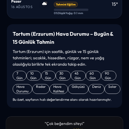
Pazar
15°
Tahmini Eğilim
16 AĞUSTOS
0%
Düşük
Yağış: 0.1 mm
Tortum (Erzurum) Hava Durumu – Bugün &
15 Günlük Tahmin
Tortum (Erzurum) için saatlik, günlük ve 15 günlük
tahminleri; sıcaklık, hissedilen, rüzgar, nem ve yağış
olasılığıyla birlikte tek ekranda takip edin.
7
10
15
30
45
60
90
Gün
Gün
Gün
Gün
Gün
Gün
Gün
Hava
Radar
Hava
Gökyüzü
Deniz
Solar
Durumu
Kalitesi
Bu özet, sayfanın hızlı değerlendirme alanı olarak hazırlanmıştır.
“sanırım yeni bir hava durumu sitesisiniz. ilk defa bu denli bir