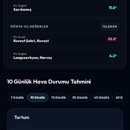
En Soğuk
11.6°
Sarıkamış
DÜNYA UÇ DEĞERLER
İZLENEN
En Sıcak
38.8°
Kuveyt Şehri, Kuveyt
En Soğuk
4.2°
Longyearbyen, Norveç
10 Günlük Hava
Durumu Tahmini
7 Günlük
10 Günlük
15 Günlük
30 Günlük
45 Günlük
60 Günlü
Tortum