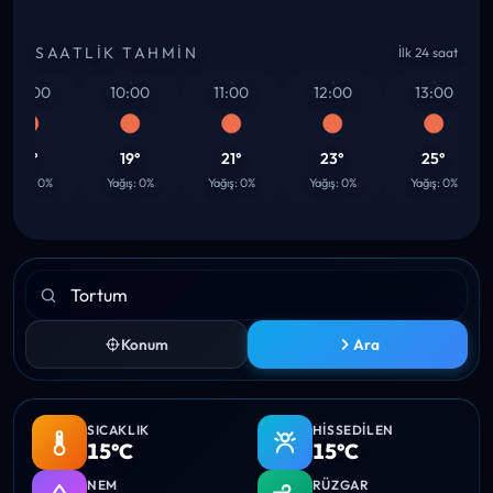
SAATLIK TAHMIN
İlk 24 saat
09:00
10:00
11:00
12:00
13:00
17°
19°
21°
23°
25°
ağış: 0%
Yağış: 0%
Yağış: 0%
Yağış: 0%
Yağış: 0%
Konum
Ara
SICAKLIK
HISSEDILEN
15°C
15°C
NEM
RÜZGAR