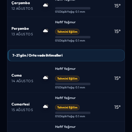
Çarşamba
15°
12 AĞUSTOS
0%
Düşük
Yağış: 0.1 mm
Hafif Yağmur
Perşembe
15°
Tahmini Eğilim
13 AĞUSTOS
0%
Düşük
Yağış: 0.1 mm
7–21 gün / Orta vade ihtimalleri
Hafif Yağmur
Cuma
15°
Tahmini Eğilim
14 AĞUSTOS
0%
Düşük
Yağış: 0.1 mm
Hafif Yağmur
Cumartesi
15°
Tahmini Eğilim
15 AĞUSTOS
0%
Düşük
Yağış: 0.1 mm
Hafif Yağmur