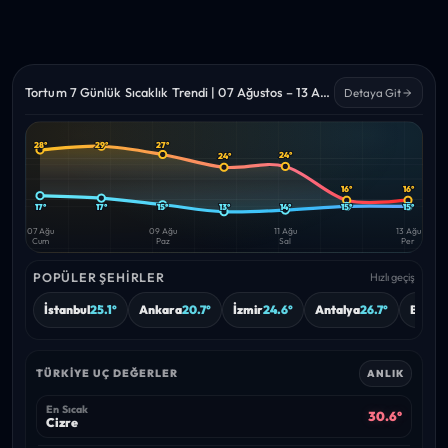
Tortum 7 Günlük Sıcaklık Trendi | 07 Ağustos – 13 Ağustos 2026
Detaya Git
28°
29°
27°
24°
Yüksek
Düşük
24°
—
—
16°
16°
17°
17°
15°
13°
14°
15°
15°
07 Ağu
09 Ağu
11 Ağu
13 Ağu
Cum
Paz
Sal
Per
POPÜLER ŞEHIRLER
Hızlı geçiş
İstanbul
25.1°
Ankara
20.7°
İzmir
24.6°
Antalya
26.7°
Bursa
TÜRKIYE UÇ DEĞERLER
ANLIK
En Sıcak
30.6°
Cizre