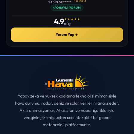
site gördüm. bundn sonra sizinleym. tebrikler. sitede
istediğim tüm bilgiyi bulabiliyorum. ekibinizin emeğine saglık”
• ERZURUM
MUHITTIN ÇE*****
✓
ONAYLI YORUM
4.9
★★★★★
8 Oy
Yorum Yap
＋
Yapay zeka ve yüksek kodlama teknolojisi mimarisiyle
hava durumu, radar, deniz ve solar verilerini analiz eder.
Akıllı animasyonlar, AI asistan ve haber içerikleriyle
zenginleştirilmiş, uçtan uca interaktif bir global
meteoroloji platformudur.