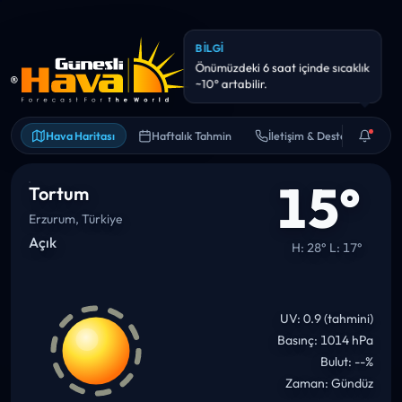
BILGI
Önümüzdeki 6 saat içinde sıcaklık
~10° artabilir.
Hava Haritası
Haftalık Tahmin
İletişim & Destek
15°
Tortum
Erzurum, Türkiye
Açık
H: 28° L: 17°
UV: 0.9 (tahmini)
Basınç: 1014 hPa
Bulut: --%
Zaman: Gündüz