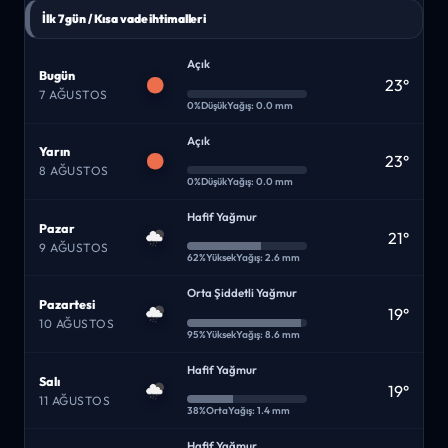
İlk 7 gün / Kısa vade ihtimalleri
Açık
Bugün
23°
7 AĞUSTOS
0%
Düşük
Yağış: 0.0 mm
Açık
Yarın
23°
8 AĞUSTOS
0%
Düşük
Yağış: 0.0 mm
Hafif Yağmur
Pazar
21°
9 AĞUSTOS
62%
Yüksek
Yağış: 2.6 mm
Orta Şiddetli Yağmur
Pazartesi
19°
10 AĞUSTOS
95%
Yüksek
Yağış: 8.6 mm
Hafif Yağmur
Salı
19°
11 AĞUSTOS
38%
Orta
Yağış: 1.4 mm
Hafif Yağmur