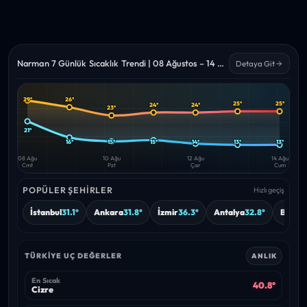
Narman 7 Günlük Sıcaklık Trendi | 08 Ağustos – 14 Ağustos 2026
Detaya Git
29°
26°
25°
25°
24°
24°
Yüksek
Düşük
23°
—
—
21°
16°
15°
15°
14°
13°
13°
08 Ağu
10 Ağu
12 Ağu
14 Ağu
Cmt
Pzt
Çar
Cum
POPÜLER ŞEHIRLER
Hızlı geçiş
İstanbul
31.1°
Ankara
31.8°
İzmir
36.3°
Antalya
32.8°
Bursa
TÜRKIYE UÇ DEĞERLER
ANLIK
En Sıcak
40.8°
Cizre