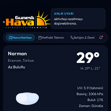
ANLIK UYARI
Yarın yağış olasılığı yüksek (~3
mm). Şemsiye/yağmurluk
Hava Haritası
Haftalık Tahmin
İletişim & Destek
29°
Narman
Erzurum, Türkiye
Az Bulutlu
H: 29° L: 21°
UV: 5.9 (tahmini)
Basınç: 1006 hPa
Bulut: 17%
Zaman: Gündüz