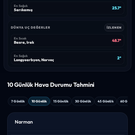
En Soğuk
25.7°
Sarıkamış
DÜNYA UÇ DEĞERLER
İZLENEN
En Sıcak
48.7°
Basra, Irak
En Soğuk
2°
Longyearbyen, Norveç
10 Günlük Hava
Durumu Tahmini
7 Günlük
10 Günlük
15 Günlük
30 Günlük
45 Günlük
60 Günlü
Narman