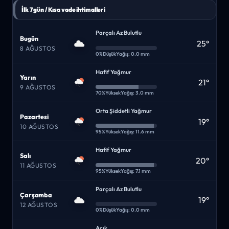
İlk 7 gün / Kısa vade ihtimalleri
Parçalı Az Bulutlu
Bugün
25°
8 AĞUSTOS
0%
Düşük
Yağış: 0.0 mm
Hafif Yağmur
Yarın
21°
9 AĞUSTOS
70%
Yüksek
Yağış: 3.0 mm
Orta Şiddetli Yağmur
Pazartesi
19°
10 AĞUSTOS
95%
Yüksek
Yağış: 11.6 mm
Hafif Yağmur
Salı
20°
11 AĞUSTOS
95%
Yüksek
Yağış: 7.1 mm
Parçalı Az Bulutlu
Çarşamba
19°
12 AĞUSTOS
0%
Düşük
Yağış: 0.0 mm
Açık