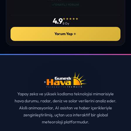
istediğim tüm bilgiyi bulabiliyorum. ekibinizin emeğine saglık”
• ERZURUM
MUHITTIN ÇE*****
✓
ONAYLI YORUM
4.9
★★★★★
8 Oy
Yorum Yap
＋
Yapay zeka ve yüksek kodlama teknolojisi mimarisiyle
hava durumu, radar, deniz ve solar verilerini analiz eder.
Akıllı animasyonlar, AI asistan ve haber içerikleriyle
zenginleştirilmiş, uçtan uca interaktif bir global
meteoroloji platformudur.