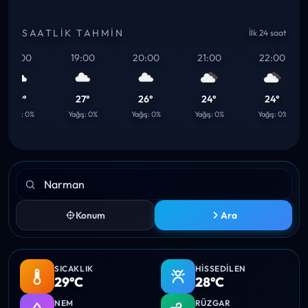
SAATLIK TAHMIN
İlk 24 saat
18:00
19:00
20:00
21:00
22:00
29°
27°
26°
24°
24°
ağış: 0%
Yağış: 0%
Yağış: 0%
Yağış: 0%
Yağış: 0%
Konum
Ara
SICAKLIK
HISSEDILEN
29°C
28°C
NEM
RÜZGAR