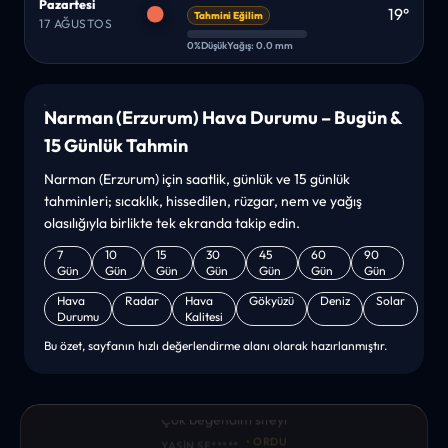
Pazartesi
19°
Tahmini Eğilim
17 AĞUSTOS
0%
Düşük
Yağış: 0.0 mm
Narman (Erzurum) Hava Durumu – Bugün &
15 Günlük Tahmin
Narman (Erzurum) için saatlik, günlük ve 15 günlük
tahminleri; sıcaklık, hissedilen, rüzgar, nem ve yağış
olasılığıyla birlikte tek ekranda takip edin.
7
10
15
30
45
60
90
Gün
Gün
Gün
Gün
Gün
Gün
Gün
Hava
Radar
Hava
Gökyüzü
Deniz
Solar
Durumu
Kalitesi
Bu özet, sayfanın hızlı değerlendirme alanı olarak hazırlanmıştır.
“sanırım yeni bir hava durumu sitesisiniz. ilk defa bu denli bir
site gördüm. bundn sonra sizinleym. tebrikler. sitede