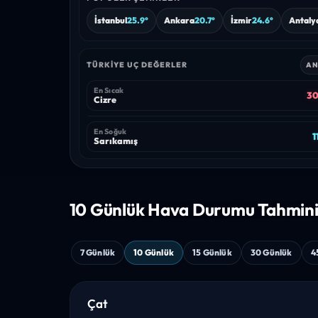
İstanbul
25.9°
Ankara
20.7°
İzmir
24.6°
Antaly
TÜRKIYE UÇ DEĞERLER
AN
En Sıcak
30
Cizre
En Soğuk
1
Sarıkamış
10 Günlük Hava
Durumu Tahmin
7 Günlük
10 Günlük
15 Günlük
30 Günlük
4
Çat