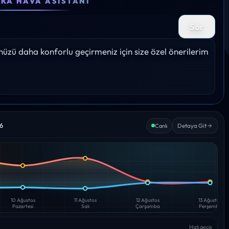
EKA HAVA ASISTANI
18°
17°
17°
17°
15°
Sor
Yağış: 0%
Yağış: 0%
Yağış: 0%
Yağış: 0%
Yağış: 
zü daha konforlu geçirmeniz için size özel önerilerim 
26
Detaya Git
Canlı
10 Ağustos
11 Ağustos
12 Ağustos
13 Ağustos
Pazartesi
Salı
Çarşamba
Perşembe
Hızlı geçiş