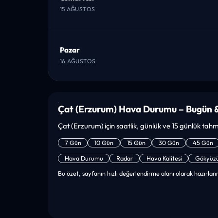
15 AĞUSTOS
Pazar
16 AĞUSTOS
Çat (Erzurum) Hava Durumu – Bugün &
Çat (Erzurum) için saatlik, günlük ve 15 günlük tahmin
7 Gün
10 Gün
15 Gün
30 Gün
45 Gün
Hava Durumu
Radar
Hava Kalitesi
Gökyüz
Bu özet, sayfanın hızlı değerlendirme alanı olarak hazırlanm