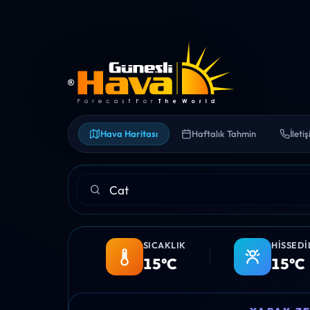
Hava Haritası
Haftalık Tahmin
İleti
SICAKLIK
HISSEDI
15°C
15°C
21:00
22:00
23:00
00:00
01:00