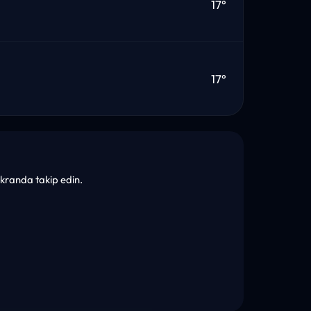
17°
17°
 ekranda takip edin.