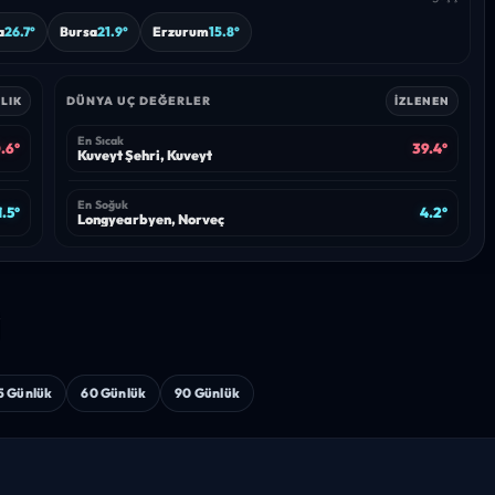
a
26.7°
Bursa
21.9°
Erzurum
15.8°
DÜNYA UÇ DEĞERLER
LIK
İZLENEN
En Sıcak
.6°
39.4°
Kuveyt Şehri, Kuveyt
En Soğuk
1.5°
4.2°
Longyearbyen, Norveç
i
5 Günlük
60 Günlük
90 Günlük