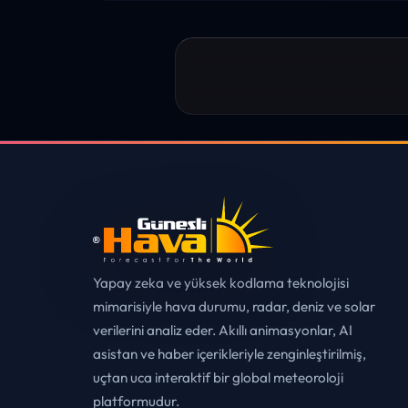
“sanırım yeni bir hava durumu sitesisi
tebrikler. sitede istediğim tüm bilgiyi
✓
MUHITTIN ÇE*****
• ERZURUM
ONAYL
Yapay zeka ve yüksek kodlama teknolojisi
mimarisiyle hava durumu, radar, deniz ve solar
verilerini analiz eder. Akıllı animasyonlar, AI
asistan ve haber içerikleriyle zenginleştirilmiş,
uçtan uca interaktif bir global meteoroloji
platformudur.