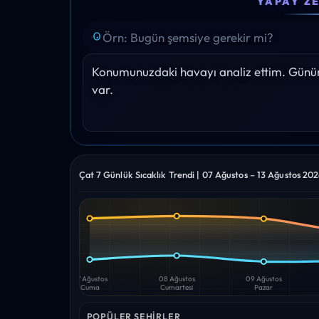
YAPAY Z
21°
21°
21°
19°
18°
Yağış: 0%
Yağış: 0%
Yağış: 0%
Yağış: 0%
Yağış: 0%
Konumunuzdaki havayı analiz ettim. Gününü
var.
Çat 7 Günlük Sıcaklık Trendi | 07 Ağustos – 13 Ağustos 20
Yüksek
Düşük
—
—
07 Ağustos
08 Ağustos
09 Ağustos
Cuma
Cumartesi
Pazar
POPÜLER ŞEHIRLER