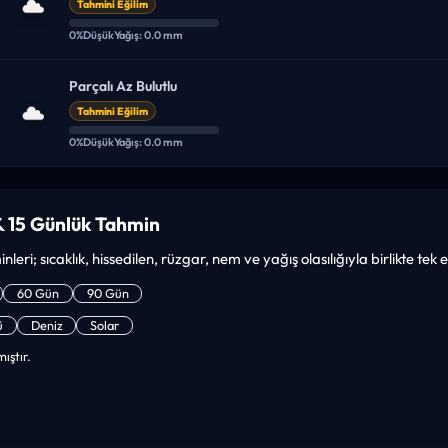
Tahmini Eğilim
0%
Düşük
Yağış: 0.0 mm
Parçalı Az Bulutlu
Tahmini Eğilim
0%
Düşük
Yağış: 0.0 mm
 15 Günlük Tahmin
leri; sıcaklık, hissedilen, rüzgar, nem ve yağış olasılığıyla birlikte tek
60 Gün
90 Gün
ü
Deniz
Solar
ıştır.