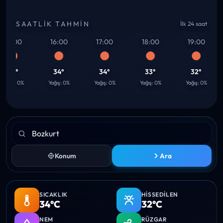
SAATLIK TAHMIN
İlk 24 saat
15:00
16:00
17:00
18:00
19:00
34°
34°
34°
33°
32°
ağış: 0%
Yağış: 0%
Yağış: 0%
Yağış: 0%
Yağış: 0%
Konum
Ara
SICAKLIK
HISSEDILEN
34°C
32°C
NEM
RÜZGAR