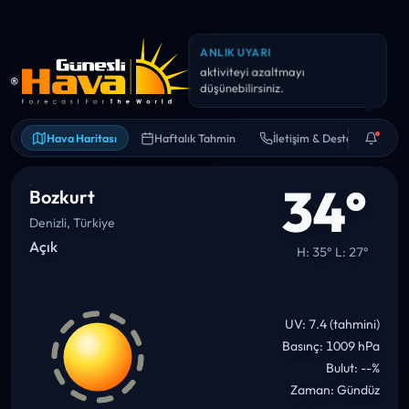
BILGI
Önümüzdeki 12 saat içinde
sıcaklık ~14° düşebilir.
Hava Haritası
Haftalık Tahmin
İletişim & Destek
34°
Bozkurt
Denizli, Türkiye
Açık
H: 35° L: 27°
UV: 7.4 (tahmini)
Basınç: 1009 hPa
Bulut: --%
Zaman: Gündüz