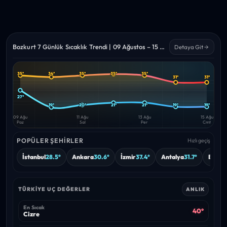
Bozkurt 7 Günlük Sıcaklık Trendi | 09 Ağustos – 15 Ağustos 2026
Detaya Git
35°
34°
35°
35°
35°
31°
31°
Yüksek
Düşük
—
—
27°
19°
20°
21°
21°
19°
19°
09 Ağu
11 Ağu
13 Ağu
15 Ağu
Paz
Sal
Per
Cmt
POPÜLER ŞEHIRLER
Hızlı geçiş
İstanbul
28.5°
Ankara
30.6°
İzmir
37.4°
Antalya
31.7°
Bursa
TÜRKIYE UÇ DEĞERLER
ANLIK
En Sıcak
40°
Cizre