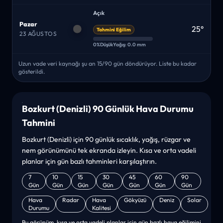
Açık
Pazar
25°
Tahmini Eğilim
23 AĞUSTOS
0%
Düşük
Yağış: 0.0 mm
Uzun vade veri kaynağı şu an 15/90 gün döndürüyor. Liste bu kadar
gösterildi.
Bozkurt (Denizli) 90 Günlük Hava Durumu
Tahmini
Bozkurt (Denizli) için 90 günlük sıcaklık, yağış, rüzgar ve
nem görünümünü tek ekranda izleyin. Kısa ve orta vadeli
planlar için gün bazlı tahminleri karşılaştırın.
7
10
15
30
45
60
90
Gün
Gün
Gün
Gün
Gün
Gün
Gün
Hava
Radar
Hava
Gökyüzü
Deniz
Solar
Durumu
Kalitesi
Bu görünüm, kısa ve orta vadeli planlar için gün bazlı hava eğilimini