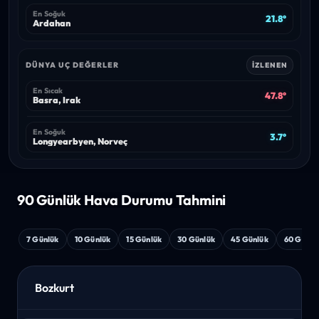
En Soğuk
21.8°
Ardahan
DÜNYA UÇ DEĞERLER
İZLENEN
En Sıcak
47.8°
Basra, Irak
En Soğuk
3.7°
Longyearbyen, Norveç
90 Günlük Hava
Durumu Tahmini
7 Günlük
10 Günlük
15 Günlük
30 Günlük
45 Günlük
60 Günlü
Bozkurt