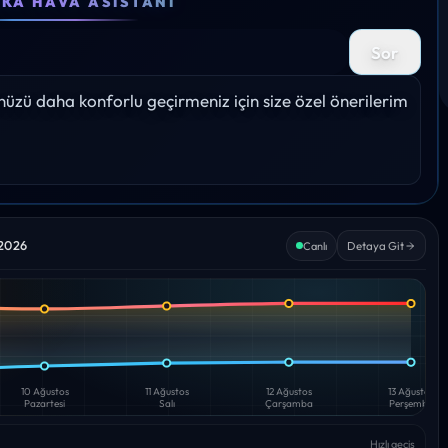
EKA HAVA ASISTANI
31°
31°
31°
30°
31°
Sor
Yağış: 0%
Yağış: 0%
Yağış: 0%
Yağış: 0%
Yağış:
zü daha konforlu geçirmeniz için size özel önerilerim 
 2026
Detaya Git
Canlı
10 Ağustos
11 Ağustos
12 Ağustos
13 Ağustos
Pazartesi
Salı
Çarşamba
Perşembe
Hızlı geçiş