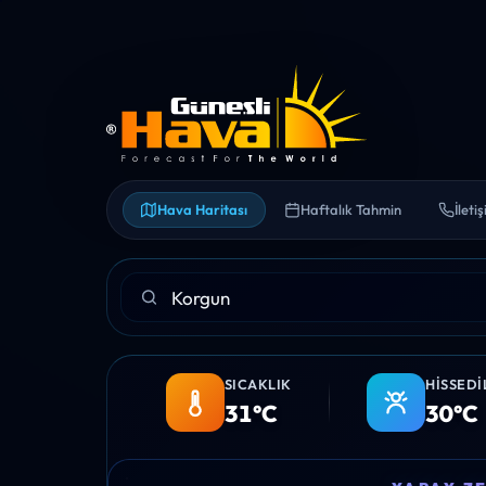
Hava Haritası
Haftalık Tahmin
İleti
SICAKLIK
HISSEDI
31°C
30°C
09:00
10:00
11:00
12:00
13:00