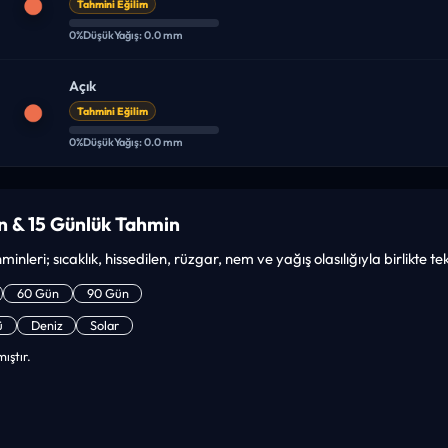
Tahmini Eğilim
0%
Düşük
Yağış: 0.0 mm
Açık
Tahmini Eğilim
0%
Düşük
Yağış: 0.0 mm
n & 15 Günlük Tahmin
minleri; sıcaklık, hissedilen, rüzgar, nem ve yağış olasılığıyla birlikte t
60 Gün
90 Gün
ü
Deniz
Solar
ıştır.