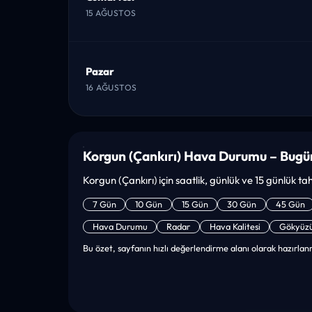
15 AĞUSTOS
Pazar
16 AĞUSTOS
Korgun (Çankırı) Hava Durumu – Bugü
Korgun (Çankırı) için saatlik, günlük ve 15 günlük tah
7 Gün
10 Gün
15 Gün
30 Gün
45 Gün
Hava Durumu
Radar
Hava Kalitesi
Gökyüz
Bu özet, sayfanın hızlı değerlendirme alanı olarak hazırlanm