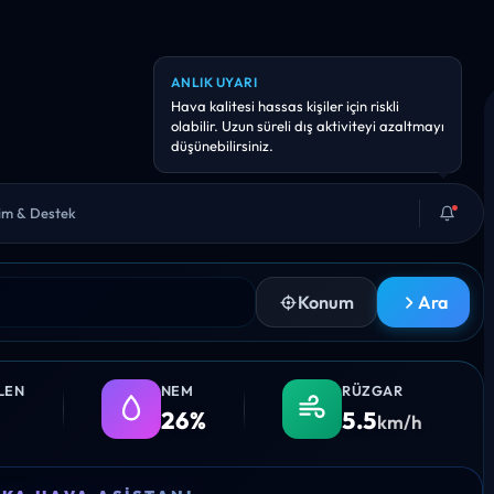
BILGI
Önümüzdeki 12 saat içinde sıcaklık ~12°
düşebilir.
şim & Destek
Konum
Ara
LEN
NEM
RÜZGAR
26%
5.5
km/h
14:00
15:00
16:00
17:00
18:0