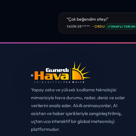
“sanırım yeni bir hava durumu sitesisi
tebrikler. sitede istediğim tüm bilgiyi
✓
MUHITTIN ÇE*****
• ERZURUM
ONAYL
Yapay zeka ve yüksek kodlama teknolojisi
mimarisiyle hava durumu, radar, deniz ve solar
verilerini analiz eder. Akıllı animasyonlar, AI
asistan ve haber içerikleriyle zenginleştirilmiş,
uçtan uca interaktif bir global meteoroloji
platformudur.