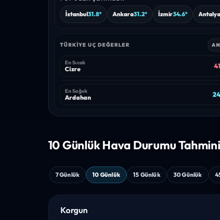
İstanbul
31.8°
Ankara
31.2°
İzmir
34.6°
Antaly
TÜRKIYE UÇ DEĞERLER
AN
En Sıcak
41
Cizre
En Soğuk
24
Ardahan
10 Günlük Hava
Durumu Tahmin
7 Günlük
10 Günlük
15 Günlük
30 Günlük
4
Korgun