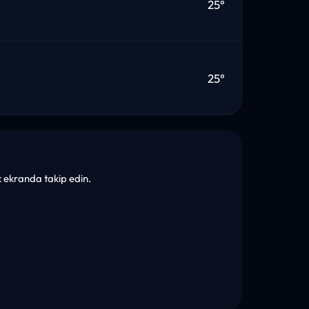
25°
25°
ek ekranda takip edin.