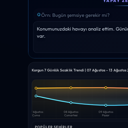
YAPAY Z
25°
26°
28°
29°
30°
Yağış: 0%
Yağış: 0%
Yağış: 0%
Yağış: 0%
Yağış: 0%
Konumunuzdaki havayı analiz ettim. Gününü
var.
Korgun 7 Günlük Sıcaklık Trendi | 07 Ağustos – 13 Ağustos
Yüksek
Düşük
—
—
07 Ağustos
08 Ağustos
09 Ağustos
Cuma
Cumartesi
Pazar
POPÜLER ŞEHIRLER