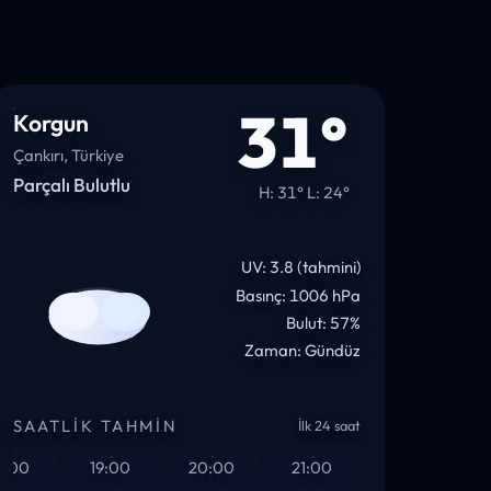
31°
Korgun
Çankırı, Türkiye
Parçalı Bulutlu
H: 31° L: 24°
UV: 3.8 (tahmini)
Basınç: 1006 hPa
Bulut: 57%
Zaman: Gündüz
SAATLIK TAHMIN
İlk 24 saat
0
19:00
20:00
21:00
22:00
23