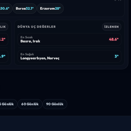
a
30.6°
Bursa
32.1°
Erzurum
28°
DÜNYA UÇ DEĞERLER
LIK
İZLENEN
En Sıcak
.2°
48.6°
Basra, Irak
En Soğuk
.9°
3°
Longyearbyen, Norveç
i
5 Günlük
60 Günlük
90 Günlük