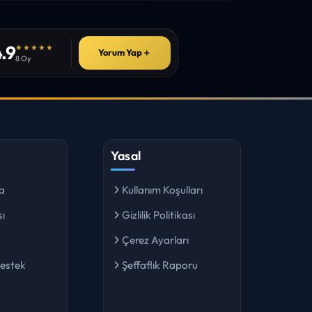
.9
★★★★★
Yorum Yap
＋
8 Oy
Yasal
a
Kullanım Koşulları
ı
Gizlilik Politikası
Çerez Ayarları
Destek
Şeffaflık Raporu