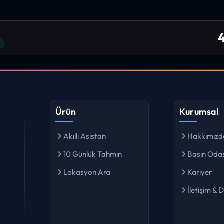
niz. ilk defa bu denli bir site gördüm. bundn sonra sizinleym.
4
 bulabiliyorum. ekibinizin emeğine saglık”
I YORUM
Ürün
Kurumsal
Akıllı Asistan
Hakkımızd
10 Günlük Tahmin
Basın Odas
Lokasyon Ara
Kariyer
İletişim & 