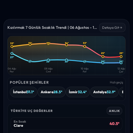
Kızılırmak 7 Günlük Sıcaklık Trendi | 06 Ağustos – 12 Ağustos 2026
Detaya Git
35°
35°
34°
33°
33°
Yüksek
Düşük
—
—
25°
25°
27°
21°
22°
22°
21°
20°
20°
06 Ağu
08 Ağu
10 Ağu
12 Ağu
Per
Cmt
Pzt
Çar
POPÜLER ŞEHIRLER
Hızlı geçiş
İstanbul
31.1°
Ankara
28.5°
İzmir
32.4°
Antalya
32.9°
Bursa
TÜRKIYE UÇ DEĞERLER
ANLIK
En Sıcak
40.5°
Cizre