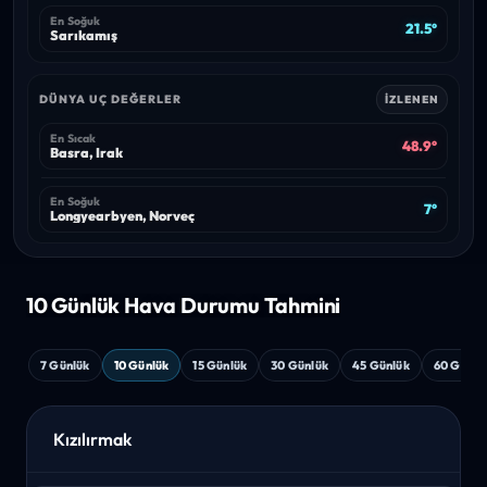
En Soğuk
21.5°
Sarıkamış
DÜNYA UÇ DEĞERLER
İZLENEN
En Sıcak
48.9°
Basra, Irak
En Soğuk
7°
Longyearbyen, Norveç
10 Günlük Hava
Durumu Tahmini
7 Günlük
10 Günlük
15 Günlük
30 Günlük
45 Günlük
60 Günlü
Kızılırmak