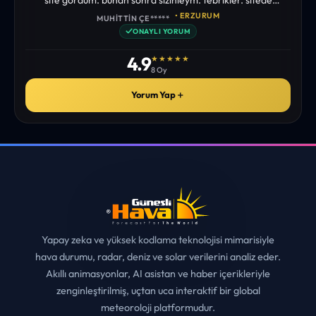
istediğim tüm bilgiyi bulabiliyorum. ekibinizin emeğine saglık”
• ERZURUM
MUHITTIN ÇE*****
✓
ONAYLI YORUM
4.9
★★★★★
8 Oy
Yorum Yap
＋
Yapay zeka ve yüksek kodlama teknolojisi mimarisiyle
hava durumu, radar, deniz ve solar verilerini analiz eder.
Akıllı animasyonlar, AI asistan ve haber içerikleriyle
zenginleştirilmiş, uçtan uca interaktif bir global
meteoroloji platformudur.