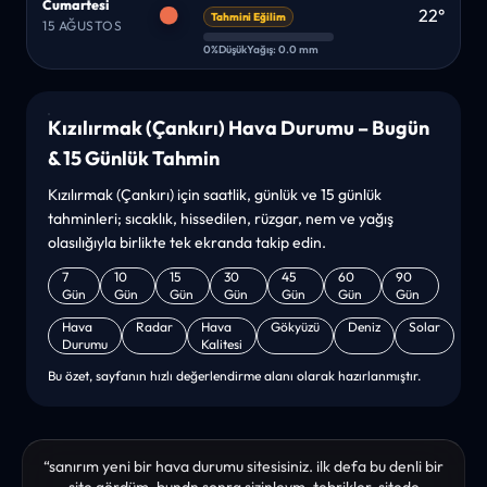
Cumartesi
22°
Tahmini Eğilim
15 AĞUSTOS
0%
Düşük
Yağış: 0.0 mm
Kızılırmak (Çankırı) Hava Durumu – Bugün
& 15 Günlük Tahmin
Kızılırmak (Çankırı) için saatlik, günlük ve 15 günlük
tahminleri; sıcaklık, hissedilen, rüzgar, nem ve yağış
olasılığıyla birlikte tek ekranda takip edin.
7
10
15
30
45
60
90
Gün
Gün
Gün
Gün
Gün
Gün
Gün
Hava
Radar
Hava
Gökyüzü
Deniz
Solar
Durumu
Kalitesi
Bu özet, sayfanın hızlı değerlendirme alanı olarak hazırlanmıştır.
“sanırım yeni bir hava durumu sitesisiniz. ilk defa bu denli bir
site gördüm. bundn sonra sizinleym. tebrikler. sitede