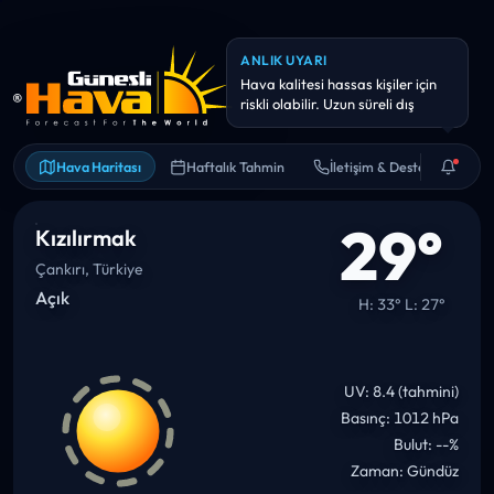
ANLIK UYARI
Hava kalitesi hassas kişiler için
riskli olabilir. Uzun süreli dış
Hava Haritası
Haftalık Tahmin
İletişim & Destek
29°
Kızılırmak
Çankırı, Türkiye
Açık
H: 33° L: 27°
UV: 8.4 (tahmini)
Basınç: 1012 hPa
Bulut: --%
Zaman: Gündüz