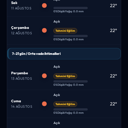
Salı
22°
11 AĞUSTOS
0%
Düşük
Yağış: 0.0 mm
Açık
Çarşamba
22°
Tahmini Eğilim
12 AĞUSTOS
0%
Düşük
Yağış: 0.0 mm
7–21 gün / Orta vade ihtimalleri
Açık
Perşembe
22°
Tahmini Eğilim
13 AĞUSTOS
0%
Düşük
Yağış: 0.0 mm
Açık
Cuma
22°
Tahmini Eğilim
14 AĞUSTOS
0%
Düşük
Yağış: 0.0 mm
Açık