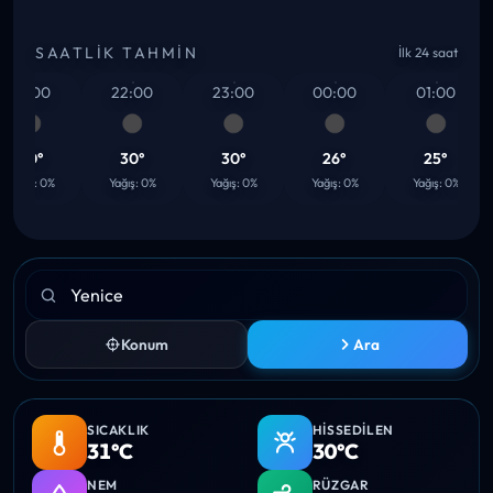
SAATLIK TAHMIN
İlk 24 saat
21:00
22:00
23:00
00:00
01:00
30°
30°
30°
26°
25°
ağış: 0%
Yağış: 0%
Yağış: 0%
Yağış: 0%
Yağış: 0%
Konum
Ara
SICAKLIK
HISSEDILEN
31°C
30°C
NEM
RÜZGAR