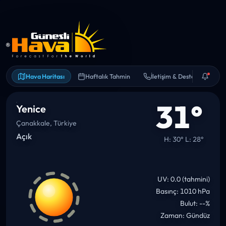
BILGI
Önümüzdeki 6 saat içinde sıcaklık
~8° düşebilir.
Hava Haritası
Haftalık Tahmin
İletişim & Destek
31°
Yenice
Çanakkale, Türkiye
Açık
H: 30° L: 28°
UV: 0.0 (tahmini)
Basınç: 1010 hPa
Bulut: --%
Zaman: Gündüz