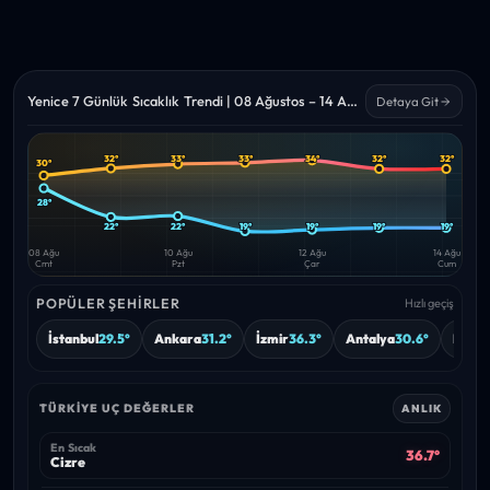
Yenice 7 Günlük Sıcaklık Trendi | 08 Ağustos – 14 Ağustos 2026
Detaya Git
32°
33°
33°
34°
32°
32°
30°
Yüksek
Düşük
—
—
28°
22°
22°
19°
19°
19°
19°
08 Ağu
10 Ağu
12 Ağu
14 Ağu
Cmt
Pzt
Çar
Cum
POPÜLER ŞEHIRLER
Hızlı geçiş
İstanbul
29.5°
Ankara
31.2°
İzmir
36.3°
Antalya
30.6°
Bursa
TÜRKIYE UÇ DEĞERLER
ANLIK
En Sıcak
36.7°
Cizre