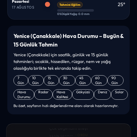
Pazartesi
25°
Tahmini Eğilim
17 AĞUSTOS
0%
Düşük
Yağış: 0.0 mm
Yenice (Çanakkale) Hava Durumu – Bugün &
15 Günlük Tahmin
Yenice (Çanakkale) için saatlik, günlük ve 15 günlük
tahminleri; sıcaklık, hissedilen, rüzgar, nem ve yağış
olasılığıyla birlikte tek ekranda takip edin.
7
10
15
30
45
60
90
Gün
Gün
Gün
Gün
Gün
Gün
Gün
Hava
Radar
Hava
Gökyüzü
Deniz
Solar
Durumu
Kalitesi
Bu özet, sayfanın hızlı değerlendirme alanı olarak hazırlanmıştır.
“sanırım yeni bir hava durumu sitesisiniz. ilk defa bu denli bir
site gördüm. bundn sonra sizinleym. tebrikler. sitede