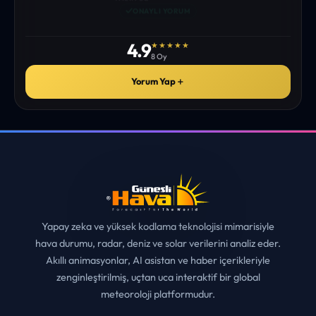
istediğim tüm bilgiyi bulabiliyorum. ekibinizin emeğine saglık”
• ERZURUM
MUHITTIN ÇE*****
✓
ONAYLI YORUM
4.9
★★★★★
8 Oy
Yorum Yap
＋
Yapay zeka ve yüksek kodlama teknolojisi mimarisiyle
hava durumu, radar, deniz ve solar verilerini analiz eder.
Akıllı animasyonlar, AI asistan ve haber içerikleriyle
zenginleştirilmiş, uçtan uca interaktif bir global
meteoroloji platformudur.