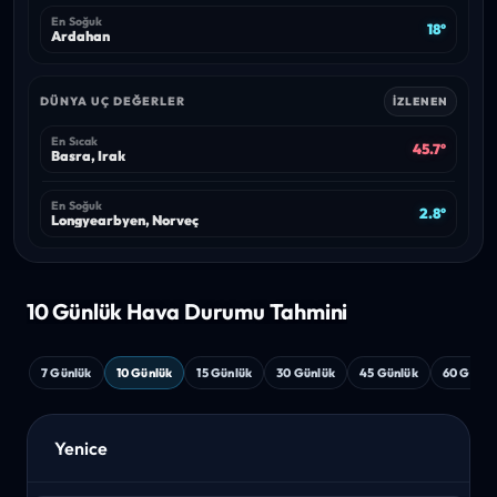
En Soğuk
18°
Ardahan
DÜNYA UÇ DEĞERLER
İZLENEN
En Sıcak
45.7°
Basra, Irak
En Soğuk
2.8°
Longyearbyen, Norveç
10 Günlük Hava
Durumu Tahmini
7 Günlük
10 Günlük
15 Günlük
30 Günlük
45 Günlük
60 Günlü
Yenice