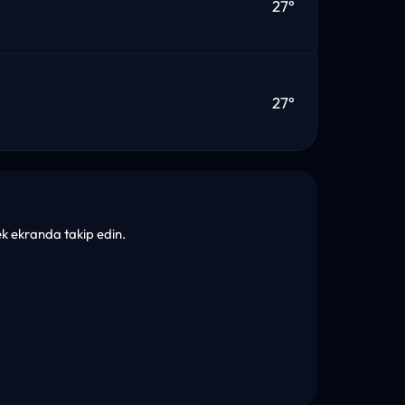
27°
27°
tek ekranda takip edin.