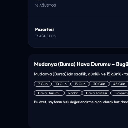
16 AĞUSTOS
Pazartesi
17 AĞUSTOS
Mudanya (Bursa) Hava Durumu – Bugü
Mudanya (Bursa) için saatlik, günlük ve 15 günlük tah
7 Gün
10 Gün
15 Gün
30 Gün
45 Gün
Hava Durumu
Radar
Hava Kalitesi
Gökyüz
Bu özet, sayfanın hızlı değerlendirme alanı olarak hazırlanm