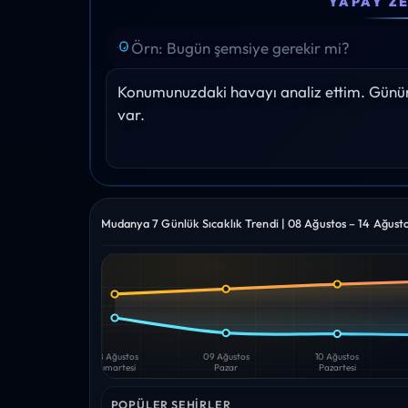
YAPAY Z
26°
28°
29°
30°
31°
Yağış: 0%
Yağış: 0%
Yağış: 0%
Yağış: 0%
Yağış: 0%
Konumunuzdaki havayı analiz ettim. Gününü
var.
Mudanya 7 Günlük Sıcaklık Trendi | 08 Ağustos – 14 Ağust
Yüksek
Düşük
—
—
08 Ağustos
09 Ağustos
10 Ağustos
Cumartesi
Pazar
Pazartesi
POPÜLER ŞEHIRLER