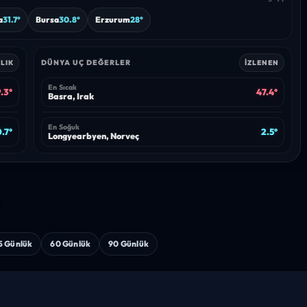
a
31.7°
Bursa
30.8°
Erzurum
28°
DÜNYA UÇ DEĞERLER
LIK
İZLENEN
En Sıcak
.3°
47.4°
Basra, Irak
En Soğuk
.7°
2.5°
Longyearbyen, Norveç
i
5 Günlük
60 Günlük
90 Günlük