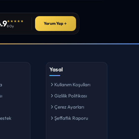
.9
★★★★★
Yorum Yap
＋
8 Oy
Yasal
a
Kullanım Koşulları
ı
Gizlilik Politikası
Çerez Ayarları
Destek
Şeffaflık Raporu