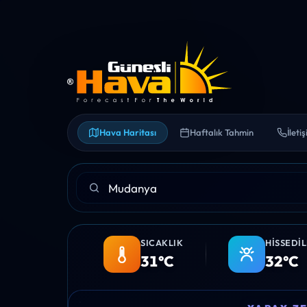
Hava Haritası
Haftalık Tahmin
İleti
SICAKLIK
HISSEDI
31°C
32°C
09:00
10:00
11:00
12:00
13:00