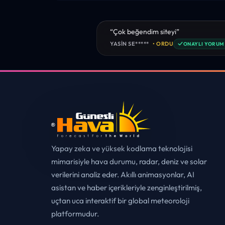
“sanırım yeni bir hava durumu sitesisi
tebrikler. sitede istediğim tüm bilgiyi
✓
MUHITTIN ÇE*****
• ERZURUM
ONAYL
Yapay zeka ve yüksek kodlama teknolojisi
mimarisiyle hava durumu, radar, deniz ve solar
verilerini analiz eder. Akıllı animasyonlar, AI
asistan ve haber içerikleriyle zenginleştirilmiş,
uçtan uca interaktif bir global meteoroloji
platformudur.