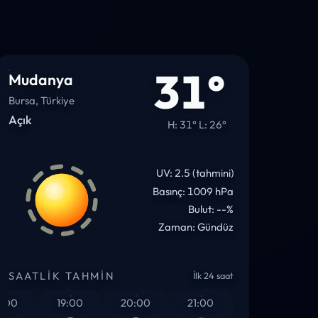
31°
Mudanya
Bursa, Türkiye
Açık
H: 31° L: 26°
UV: 2.5 (tahmini)
Basınç: 1009 hPa
Bulut: --%
Zaman: Gündüz
SAATLIK TAHMIN
İlk 24 saat
0
19:00
20:00
21:00
22:00
23