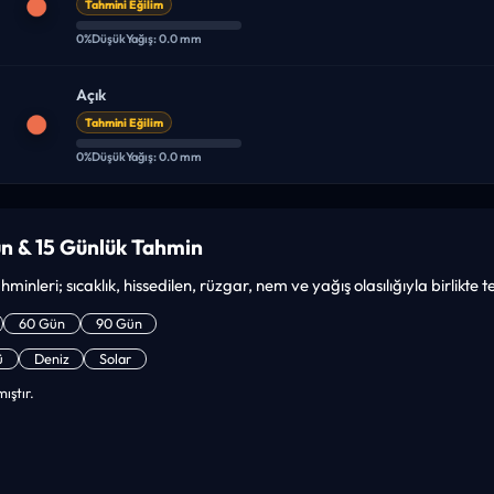
Tahmini Eğilim
0%
Düşük
Yağış: 0.0 mm
Açık
Tahmini Eğilim
0%
Düşük
Yağış: 0.0 mm
n & 15 Günlük Tahmin
minleri; sıcaklık, hissedilen, rüzgar, nem ve yağış olasılığıyla birlikte 
60 Gün
90 Gün
ü
Deniz
Solar
ıştır.