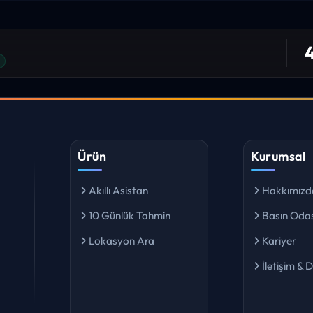
niz. ilk defa bu denli bir site gördüm. bundn sonra sizinleym.
4
 bulabiliyorum. ekibinizin emeğine saglık”
I YORUM
Ürün
Kurumsal
Akıllı Asistan
Hakkımızd
10 Günlük Tahmin
Basın Odas
Lokasyon Ara
Kariyer
İletişim & 