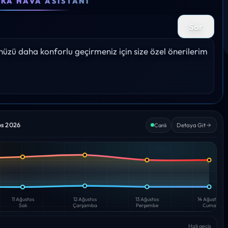
EKA HAVA ASISTANI
31°
32°
32°
31°
31°
Sor
Yağış: 0%
Yağış: 0%
Yağış: 0%
Yağış: 0%
Yağış:
zü daha konforlu geçirmeniz için size özel önerilerim 
os 2026
Detaya Git
Canlı
11 Ağustos
12 Ağustos
13 Ağustos
14 Ağustos
Salı
Çarşamba
Perşembe
Cuma
Hızlı geçiş