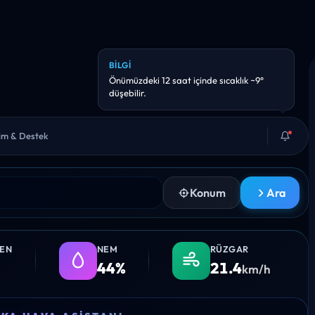
BILGI
Önümüzdeki 12 saat içinde sıcaklık ~9°
düşebilir.
şim & Destek
Konum
Ara
LEN
NEM
RÜZGAR
44%
21.4
km/h
14:00
15:00
16:00
17:00
18:0