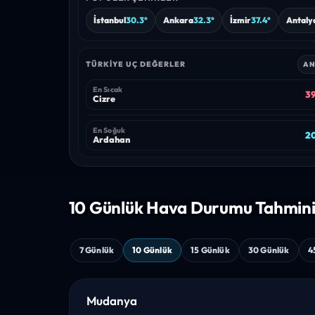
İstanbul
30.3°
Ankara
32.3°
İzmir
37.4°
Antaly
TÜRKIYE UÇ DEĞERLER
AN
En Sıcak
39
Cizre
En Soğuk
20
Ardahan
10 Günlük Hava
Durumu Tahmin
7 Günlük
10 Günlük
15 Günlük
30 Günlük
4
Mudanya