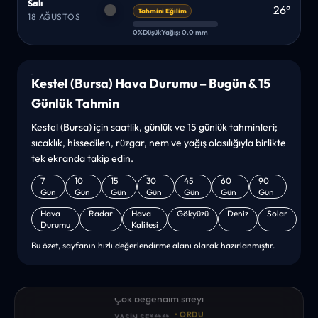
Salı
26°
Tahmini Eğilim
18 AĞUSTOS
0%
Düşük
Yağış: 0.0 mm
Kestel (Bursa) Hava Durumu – Bugün & 15
Günlük Tahmin
Kestel (Bursa) için saatlik, günlük ve 15 günlük tahminleri;
sıcaklık, hissedilen, rüzgar, nem ve yağış olasılığıyla birlikte
tek ekranda takip edin.
7
10
15
30
45
60
90
Gün
Gün
Gün
Gün
Gün
Gün
Gün
Hava
Radar
Hava
Gökyüzü
Deniz
Solar
Durumu
Kalitesi
Bu özet, sayfanın hızlı değerlendirme alanı olarak hazırlanmıştır.
“sanırım yeni bir hava durumu sitesisiniz. ilk defa bu denli bir
site gördüm. bundn sonra sizinleym. tebrikler. sitede