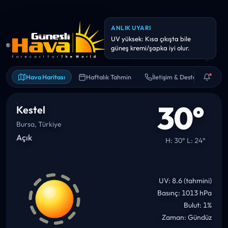
BILGI
Aralıklı yağış ihtimali: İnce bir
yağmurluk işinizi görür.
Hava Haritası
Haftalık Tahmin
İletişim & Destek
30°
Kestel
Bursa, Türkiye
Açık
H: 30° L: 24°
UV: 8.6 (tahmini)
Basınç: 1013 hPa
Bulut: 1%
Zaman: Gündüz