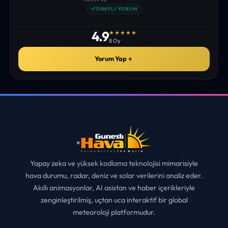
istediğim tüm bilgiyi bulabiliyorum. ekibinizin emeğine saglık”
• ERZURUM
MUHITTIN ÇE*****
✓
ONAYLI YORUM
4.9
★★★★★
8 Oy
Yorum Yap
＋
Yapay zeka ve yüksek kodlama teknolojisi mimarisiyle
hava durumu, radar, deniz ve solar verilerini analiz eder.
Akıllı animasyonlar, AI asistan ve haber içerikleriyle
zenginleştirilmiş, uçtan uca interaktif bir global
meteoroloji platformudur.