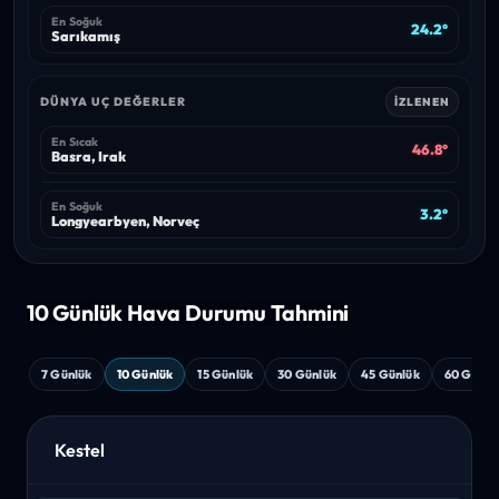
En Soğuk
24.2°
Sarıkamış
DÜNYA UÇ DEĞERLER
İZLENEN
En Sıcak
46.8°
Basra, Irak
En Soğuk
3.2°
Longyearbyen, Norveç
10 Günlük Hava
Durumu Tahmini
7 Günlük
10 Günlük
15 Günlük
30 Günlük
45 Günlük
60 Günlü
Kestel