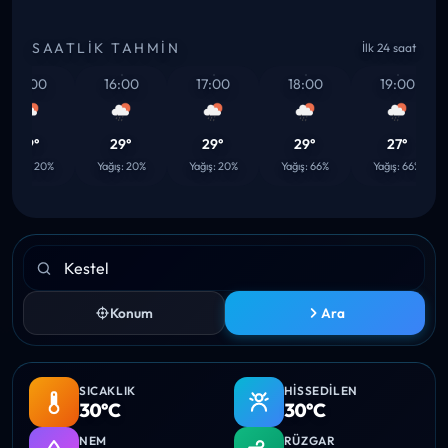
SAATLIK TAHMIN
İlk 24 saat
15:00
16:00
17:00
18:00
19:00
29°
29°
29°
29°
27°
ağış: 20%
Yağış: 20%
Yağış: 20%
Yağış: 66%
Yağış: 66%
Konum
Ara
SICAKLIK
HISSEDILEN
30°C
30°C
NEM
RÜZGAR