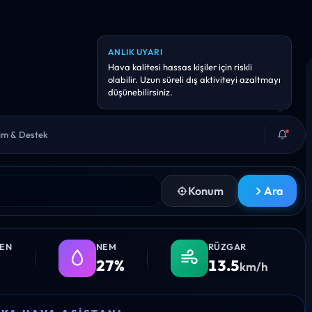
ANLIK UYARI
Hava kalitesi hassas kişiler için riskli
olabilir. Uzun süreli dış aktiviteyi azaltmayı
düşünebilirsiniz.
şim & Destek
Konum
Ara
LEN
NEM
RÜZGAR
27%
13.5
km/h
11:00
12:00
13:00
14:00
15:0