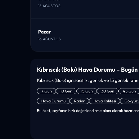
15 AĞUSTOS
Pazar
16 AĞUSTOS
Kıbrıscık (Bolu) Hava Durumu – Bugün
Kıbrıscık (Bolu) için saatlik, günlük ve 15 günlük tahm
7 Gün
10 Gün
15 Gün
30 Gün
45 Gün
Hava Durumu
Radar
Hava Kalitesi
Gökyüz
Bu özet, sayfanın hızlı değerlendirme alanı olarak hazırlanm