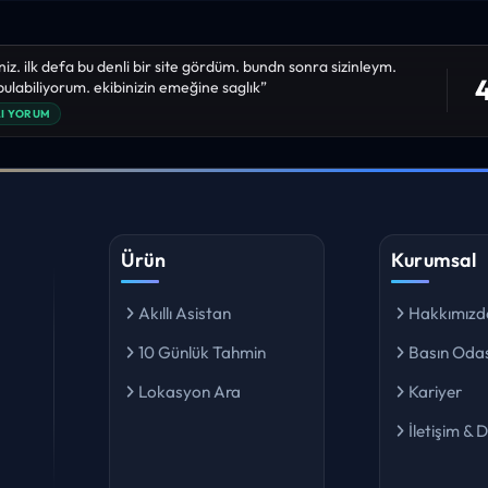
niz. ilk defa bu denli bir site gördüm. bundn sonra sizinleym.
4
 bulabiliyorum. ekibinizin emeğine saglık”
I YORUM
Ürün
Kurumsal
Akıllı Asistan
Hakkımızd
10 Günlük Tahmin
Basın Odas
Lokasyon Ara
Kariyer
İletişim & 