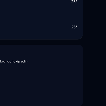
25°
25°
k ekranda takip edin.