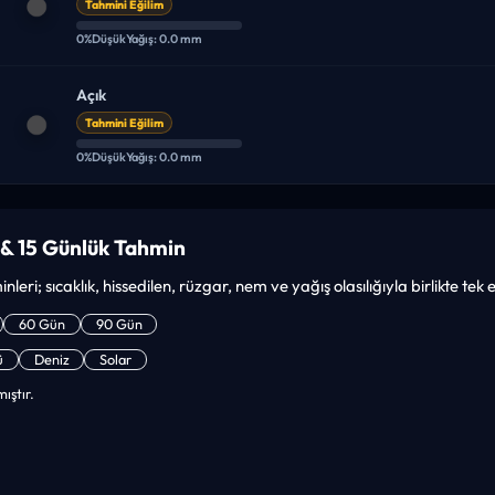
Tahmini Eğilim
0%
Düşük
Yağış: 0.0 mm
Açık
Tahmini Eğilim
0%
Düşük
Yağış: 0.0 mm
 & 15 Günlük Tahmin
inleri; sıcaklık, hissedilen, rüzgar, nem ve yağış olasılığıyla birlikte te
60 Gün
90 Gün
ü
Deniz
Solar
ıştır.