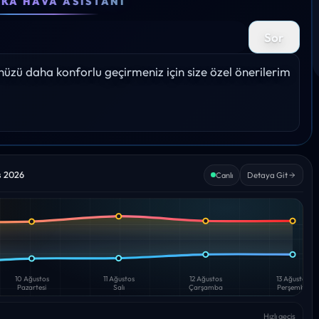
EKA HAVA ASISTANI
27°
28°
28°
29°
28°
Sor
Yağış: 0%
Yağış: 0%
Yağış: 0%
Yağış: 0%
Yağış: 
zü daha konforlu geçirmeniz için size özel önerilerim 
s 2026
Detaya Git
Canlı
10 Ağustos
11 Ağustos
12 Ağustos
13 Ağustos
Pazartesi
Salı
Çarşamba
Perşembe
Hızlı geçiş