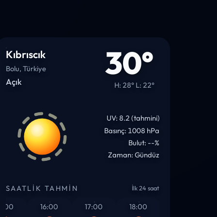
30°
Kıbrıscık
Bolu, Türkiye
Açık
H: 28° L: 22°
UV: 8.2 (tahmini)
Basınç: 1008 hPa
Bulut: --%
Zaman: Gündüz
SAATLIK TAHMIN
İlk 24 saat
0
16:00
17:00
18:00
19:00
20