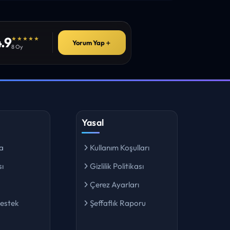
.9
★★★★★
Yorum Yap
＋
8 Oy
Yasal
a
Kullanım Koşulları
ı
Gizlilik Politikası
Çerez Ayarları
Destek
Şeffaflık Raporu