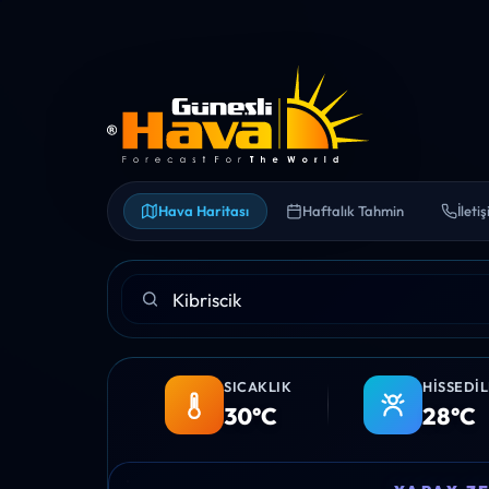
Hava Haritası
Haftalık Tahmin
İleti
SICAKLIK
HISSEDI
30°C
28°C
06:00
07:00
08:00
09:00
10:00