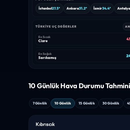
İstanbul
27.5°
Ankara
31.2°
İzmir
34.4°
Antaly
TÜRKIYE UÇ DEĞERLER
AN
En Sıcak
41
Cizre
En Soğuk
24
Sarıkamış
10 Günlük Hava
Durumu Tahmin
7 Günlük
10 Günlük
15 Günlük
30 Günlük
4
Kıbrıscık