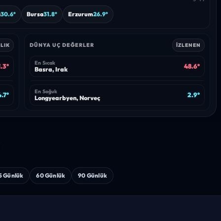
a
30.6°
Bursa
31.8°
Erzurum
26.9°
DÜNYA UÇ DEĞERLER
LIK
İZLENEN
En Sıcak
.3°
48.6°
Basra, Irak
En Soğuk
.7°
2.9°
Longyearbyen, Norveç
i
5 Günlük
60 Günlük
90 Günlük