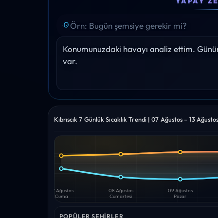
YAPAY Z
18°
21°
23°
25°
26°
Yağış: 0%
Yağış: 0%
Yağış: 0%
Yağış: 0%
Yağış: 0%
Konumunuzdaki havayı analiz ettim. Gününü
var.
Kıbrıscık 7 Günlük Sıcaklık Trendi | 07 Ağustos – 13 Ağusto
Yüksek
Düşük
—
—
07 Ağustos
08 Ağustos
09 Ağustos
Cuma
Cumartesi
Pazar
POPÜLER ŞEHIRLER