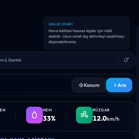
ANLIK UYARI
Yarın sıcaklık 38°C civarına çıkabilir. Bol su
ve gölge iyi fikir.
şim & Destek
Konum
Ara
LEN
NEM
RÜZGAR
33%
12.0
km/h
0
17:00
18:00
19:00
20:00
21: