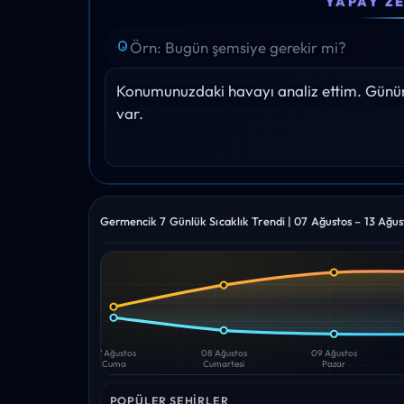
YAPAY Z
35°
36°
37°
38°
38°
Yağış: 0%
Yağış: 0%
Yağış: 0%
Yağış: 0%
Yağış: 0
Konumunuzdaki havayı analiz ettim. Gününü
var.
Germencik 7 Günlük Sıcaklık Trendi | 07 Ağustos – 13 Ağu
Yüksek
Düşük
—
—
07 Ağustos
08 Ağustos
09 Ağustos
Cuma
Cumartesi
Pazar
POPÜLER ŞEHIRLER