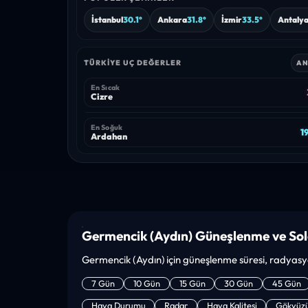
İstanbul
30.1°
Ankara
31.8°
İzmir
33.5°
Antaly
TÜRKIYE UÇ DEĞERLER
AN
En Sıcak
Cizre
En Soğuk
1
Ardahan
Germencik (Aydın) Güneşlenme ve Sola
Germencik (Aydın) için güneşlenme süresi, radyasyon
7 Gün
10 Gün
15 Gün
30 Gün
45 Gün
Hava Durumu
Radar
Hava Kalitesi
Gökyüz