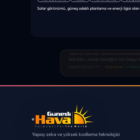
Solar görünümü, güneş odaklı planlama ve enerji ilgisi olan ku
“sanırım yeni bir hava durumu sitesisi
tebrikler. sitede istediğim tüm bilgiyi
✓
MUHITTIN ÇE*****
• ERZURUM
ONAYL
Yapay zeka ve yüksek kodlama teknolojisi