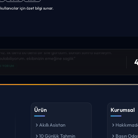
llanıcılar için özet bilgi sunar.
niz. ilk defa bu denli bir site gördüm. bundn sonra sizinleym.
4
 bulabiliyorum. ekibinizin emeğine saglık”
I YORUM
Ürün
Kurumsal
Akıllı Asistan
Hakkımızd
10 Günlük Tahmin
Basın Odas