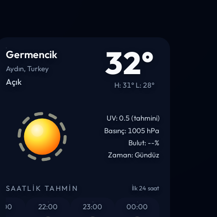
32°
Germencik
Aydın, Turkey
Açık
H: 31° L: 28°
UV: 0.5 (tahmini)
Basınç: 1005 hPa
Bulut: --%
Zaman: Gündüz
SAATLIK TAHMIN
İlk 24 saat
00
22:00
23:00
00:00
01:00
0