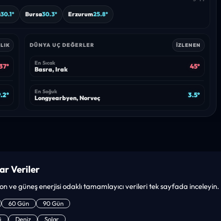
a
30.1°
Bursa
30.3°
Erzurum
25.8°
DÜNYA UÇ DEĞERLER
LIK
İZLENEN
En Sıcak
37°
45°
Basra, Irak
En Soğuk
9.2°
3.5°
Longyearbyen, Norveç
r Veriler
 ve güneş enerjisi odaklı tamamlayıcı verileri tek sayfada inceleyin.
60 Gün
90 Gün
ü
Deniz
Solar