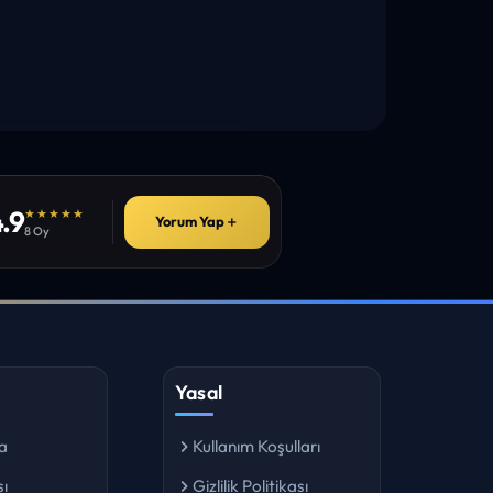
.9
★★★★★
Yorum Yap
＋
8 Oy
Yasal
a
Kullanım Koşulları
ı
Gizlilik Politikası