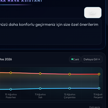
EKA HAVA ASISTANI
37°
37°
34°
32°
31
Sor
%
Yağış: 0%
Yağış: 0%
Yağış: 0%
Yağış: 0%
Yağış
zü daha konforlu geçirmeniz için size özel önerilerim 
stos 2026
Detaya Git
Canlı
10 Ağustos
11 Ağustos
12 Ağustos
13 Ağustos
Pazartesi
Salı
Çarşamba
Perşembe
Hızlı geçiş