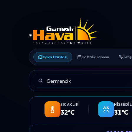
Hava Haritası
Haftalık Tahmin
İleti
SICAKLIK
HISSEDI
32°C
31°C
12:00
13:00
14:00
15:00
16:0