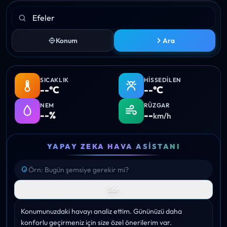
Konum
Ara
SICAKLIK
HISSEDILEN
--°C
--°C
NEM
RÜZGAR
--%
--
km/h
YAPAY ZEKA HAVA ASISTANI
Sor
Konumunuzdaki havayı analiz ettim. Gününüzü daha 
konforlu geçirmeniz için size özel önerilerim var.