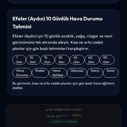
Efeler (Aydın) 10 Günlük Hava Durumu
Tahmini
Efeler (Aydın) için 10 günlük sıcaklık, yağış, rüzgar ve nem
görünümünü tek ekranda izleyin. Kısa ve orta vadeli
planlar için gün bazlı tahminleri karşılaştırın.
7
10
15
30
45
60
90
Gün
Gün
Gün
Gün
Gün
Gün
Gün
Hava
Radar
Hava
Gökyüzü
Deniz
Solar
Durumu
Kalitesi
Bu görünüm, kısa ve orta vadeli planlar için gün bazlı hava eğilimini
özetler.
“sanırım yeni bir hava durumu sitesisiniz. ilk defa bu denli bir
site gördüm. bundn sonra sizinleym. tebrikler. sitede
istediğim tüm bilgiyi bulabiliyorum. ekibinizin emeğine saglık”
• ERZURUM
MUHITTIN ÇE*****