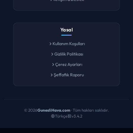
İletişim & Destek
Yasal
Kullanım Koşulları
Gizlilik Politikası
Çerez Ayarları
Şeffaflık Raporu
©
2026
GunesliHava.com
· Tüm hakları saklıdır.
Türkçe
v3.4.2