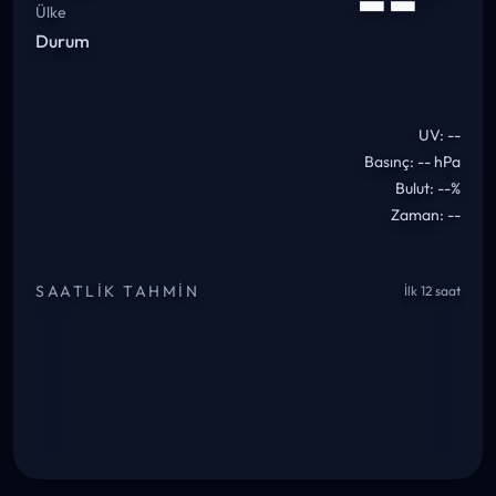
Ülke
Durum
UV: --
Basınç: -- hPa
Bulut: --%
Zaman: --
SAATLIK TAHMIN
İlk 12 saat