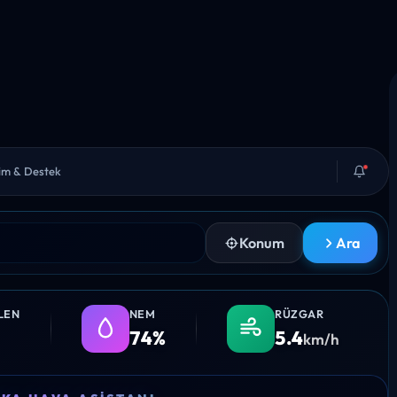
şim & Destek
Konum
Ara
LEN
NEM
RÜZGAR
74%
5.4
km/h
17:00
18:00
19:00
20:00
21: