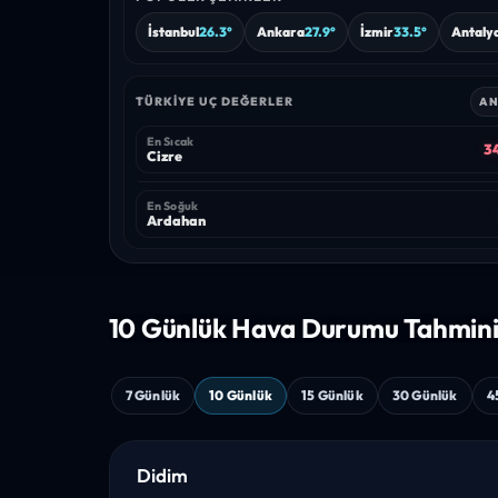
İstanbul
26.3°
Ankara
27.9°
İzmir
33.5°
Antaly
TÜRKIYE UÇ DEĞERLER
AN
En Sıcak
34
Cizre
En Soğuk
Ardahan
10 Günlük Hava
Durumu Tahmin
7 Günlük
10 Günlük
15 Günlük
30 Günlük
4
Didim