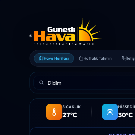
Hava Haritası
Haftalık Tahmin
İleti
SICAKLIK
HISSEDI
27°C
30°C
12:00
13:00
14:00
15:00
16:00