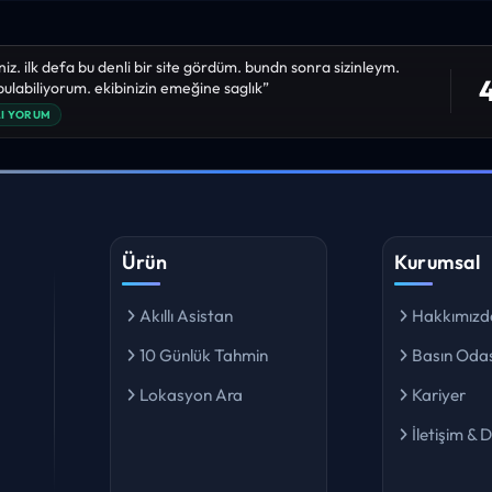
niz. ilk defa bu denli bir site gördüm. bundn sonra sizinleym.
4
 bulabiliyorum. ekibinizin emeğine saglık”
I YORUM
Ürün
Kurumsal
Akıllı Asistan
Hakkımızd
10 Günlük Tahmin
Basın Odas
Lokasyon Ara
Kariyer
İletişim & 