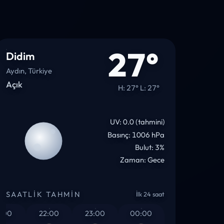
27°
Didim
Aydın, Türkiye
Açık
H: 27° L: 27°
UV: 0.0 (tahmini)
Basınç: 1006 hPa
Bulut: 3%
Zaman: Gece
SAATLIK TAHMIN
İlk 24 saat
00
22:00
23:00
00:00
01:00
02