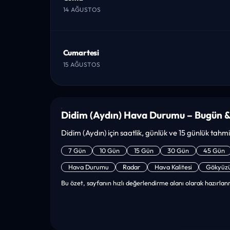
14 AĞUSTOS
Cumartesi
15 AĞUSTOS
Didim (Aydın) Hava Durumu – Bugün &
Didim (Aydın) için saatlik, günlük ve 15 günlük tahmin
7 Gün
10 Gün
15 Gün
30 Gün
45 Gün
Hava Durumu
Radar
Hava Kalitesi
Gökyüz
Bu özet, sayfanın hızlı değerlendirme alanı olarak hazırlanm