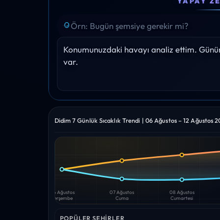
YAPAY Z
30°
30°
30°
29°
30°
Yağış: 0%
Yağış: 0%
Yağış: 0%
Yağış: 0%
Yağış: 0
Konumunuzdaki havayı analiz ettim. Gününü
var.
Didim 7 Günlük Sıcaklık Trendi | 06 Ağustos – 12 Ağustos 
Yüksek
Düşük
—
—
06 Ağustos
07 Ağustos
08 Ağustos
Perşembe
Cuma
Cumartesi
POPÜLER ŞEHIRLER