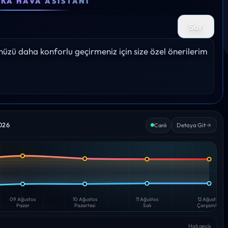
EKA HAVA ASISTANI
30°
30°
29°
28°
27
Sor
%
Yağış: 0%
Yağış: 0%
Yağış: 0%
Yağış: 0%
Yağış:
zü daha konforlu geçirmeniz için size özel önerilerim 
2026
Detaya Git
Canlı
09 Ağustos
10 Ağustos
11 Ağustos
12 Ağustos
Pazar
Pazartesi
Salı
Çarşamba
Hızlı geçiş