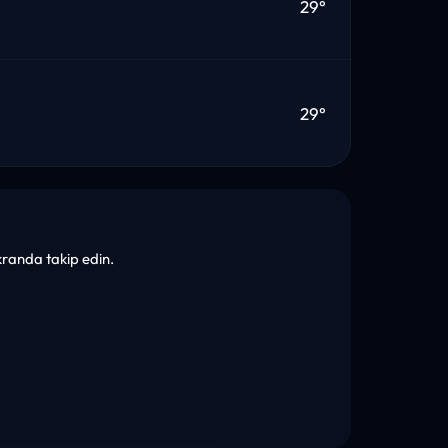
29°
29°
ekranda takip edin.