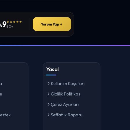
.9
★★★★★
Yorum Yap
＋
8 Oy
Yasal
a
Kullanım Koşulları
ı
Gizlilik Politikası
Çerez Ayarları
Destek
Şeffaflık Raporu