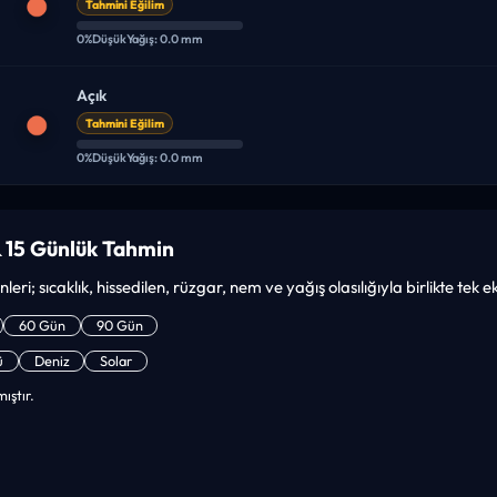
Tahmini Eğilim
0%
Düşük
Yağış: 0.0 mm
Açık
Tahmini Eğilim
0%
Düşük
Yağış: 0.0 mm
 15 Günlük Tahmin
leri; sıcaklık, hissedilen, rüzgar, nem ve yağış olasılığıyla birlikte tek 
60 Gün
90 Gün
ü
Deniz
Solar
ıştır.