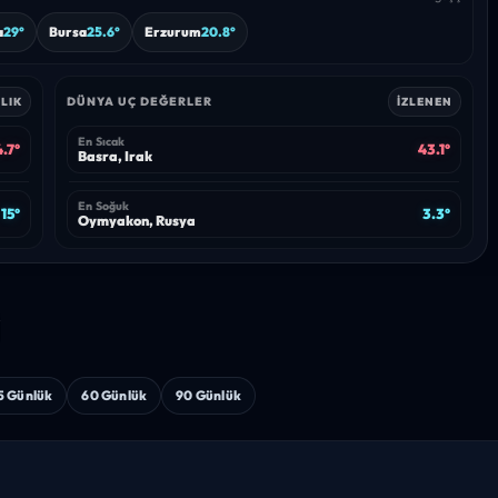
a
29°
Bursa
25.6°
Erzurum
20.8°
DÜNYA UÇ DEĞERLER
LIK
İZLENEN
En Sıcak
.7°
43.1°
Basra, Irak
En Soğuk
15°
3.3°
Oymyakon, Rusya
i
5 Günlük
60 Günlük
90 Günlük