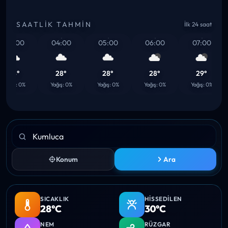
SAATLIK TAHMIN
İlk 24 saat
03:00
04:00
05:00
06:00
07:00
28°
28°
28°
28°
29°
Yağış: 0%
Yağış: 0%
Yağış: 0%
Yağış: 0%
Yağış: 0%
Konum
Ara
SICAKLIK
HISSEDILEN
28°C
30°C
NEM
RÜZGAR