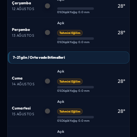
Çarşamba
28°
12 AĞUSTOS
0%
Düşük
Yağış: 0.0 mm
Açık
Perşembe
28°
Tahmini Eğilim
13 AĞUSTOS
0%
Düşük
Yağış: 0.0 mm
7–21 gün / Orta vade ihtimalleri
Açık
Cuma
28°
Tahmini Eğilim
14 AĞUSTOS
0%
Düşük
Yağış: 0.0 mm
Açık
Cumartesi
28°
Tahmini Eğilim
15 AĞUSTOS
0%
Düşük
Yağış: 0.0 mm
Açık