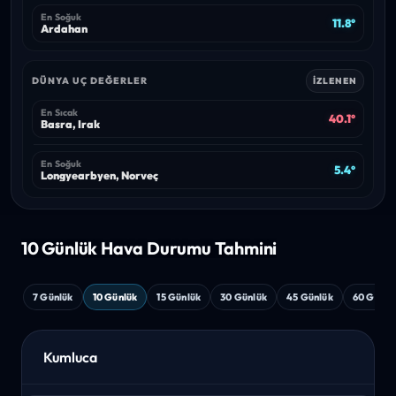
En Soğuk
11.8°
Ardahan
DÜNYA UÇ DEĞERLER
İZLENEN
En Sıcak
40.1°
Basra, Irak
En Soğuk
5.4°
Longyearbyen, Norveç
10 Günlük Hava
Durumu Tahmini
7 Günlük
10 Günlük
15 Günlük
30 Günlük
45 Günlük
60 Günlü
Kumluca