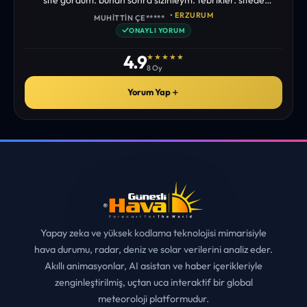
istediğim tüm bilgiyi bulabiliyorum. ekibinizin emeğine saglık”
• ERZURUM
MUHITTIN ÇE*****
✓
ONAYLI YORUM
4.9
★★★★★
8 Oy
Yorum Yap
＋
Yapay zeka ve yüksek kodlama teknolojisi mimarisiyle
hava durumu, radar, deniz ve solar verilerini analiz eder.
Akıllı animasyonlar, AI asistan ve haber içerikleriyle
zenginleştirilmiş, uçtan uca interaktif bir global
meteoroloji platformudur.