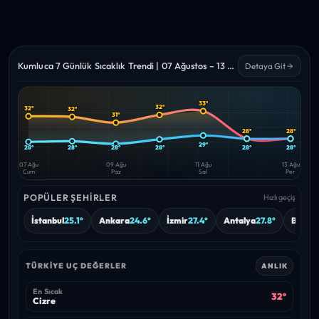
Kumluca 7 Günlük Sıcaklık Trendi | 07 Ağustos – 13 Ağustos 2026
Detaya Git
33°
32°
32°
32°
Yüksek
Düşük
31°
—
—
28°
28°
29°
28°
28°
28°
28°
28°
28°
07 Ağu
09 Ağu
11 Ağu
13 Ağu
Cum
Paz
Sal
Per
POPÜLER ŞEHIRLER
Hızlı geçiş
İstanbul
25.1°
Ankara
24.6°
İzmir
27.4°
Antalya
27.8°
Bursa
TÜRKIYE UÇ DEĞERLER
ANLIK
En Sıcak
32°
Cizre