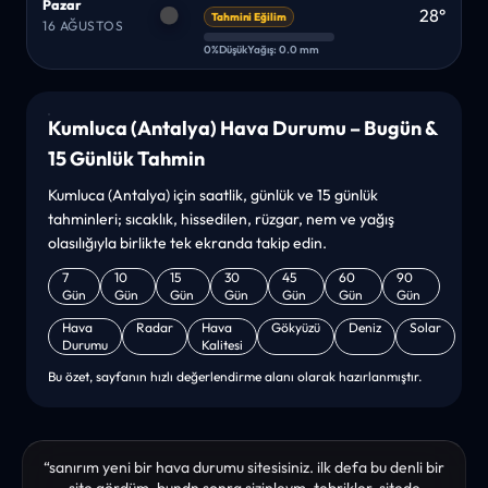
Pazar
28°
Tahmini Eğilim
16 AĞUSTOS
0%
Düşük
Yağış: 0.0 mm
Kumluca (Antalya) Hava Durumu – Bugün &
15 Günlük Tahmin
Kumluca (Antalya) için saatlik, günlük ve 15 günlük
tahminleri; sıcaklık, hissedilen, rüzgar, nem ve yağış
olasılığıyla birlikte tek ekranda takip edin.
7
10
15
30
45
60
90
Gün
Gün
Gün
Gün
Gün
Gün
Gün
Hava
Radar
Hava
Gökyüzü
Deniz
Solar
Durumu
Kalitesi
Bu özet, sayfanın hızlı değerlendirme alanı olarak hazırlanmıştır.
“sanırım yeni bir hava durumu sitesisiniz. ilk defa bu denli bir
site gördüm. bundn sonra sizinleym. tebrikler. sitede