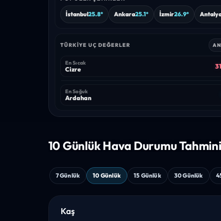
İstanbul
25.8°
Ankara
25.1°
İzmir
26.9°
Antaly
TÜRKIYE UÇ DEĞERLER
AN
En Sıcak
31
Cizre
En Soğuk
Ardahan
10 Günlük Hava
Durumu Tahmin
7 Günlük
10 Günlük
15 Günlük
30 Günlük
4
Kaş