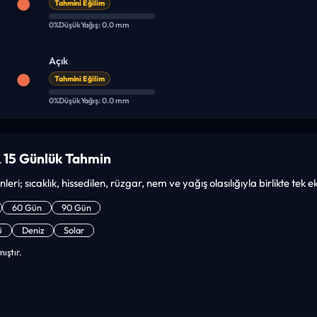
Tahmini Eğilim
0%
Düşük
Yağış: 0.0 mm
Açık
Tahmini Eğilim
0%
Düşük
Yağış: 0.0 mm
 15 Günlük Tahmin
leri; sıcaklık, hissedilen, rüzgar, nem ve yağış olasılığıyla birlikte tek 
60 Gün
90 Gün
ü
Deniz
Solar
ıştır.