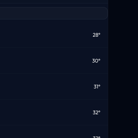
28°
30°
31°
32°