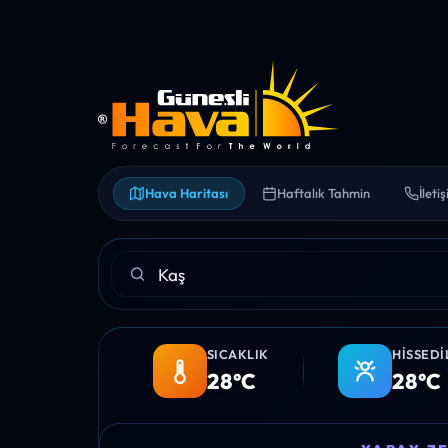
Hava Haritası
Haftalık Tahmin
İleti
SICAKLIK
HISSEDI
28°C
28°C
15:00
16:00
17:00
18:00
19:00