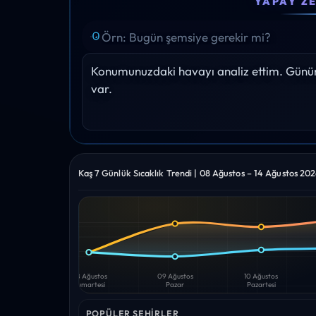
YAPAY Z
34°
33°
32°
31°
30°
Yağış: 0%
Yağış: 0%
Yağış: 0%
Yağış: 0%
Yağış: 0%
Konumunuzdaki havayı analiz ettim. Gününü
var.
Kaş 7 Günlük Sıcaklık Trendi | 08 Ağustos – 14 Ağustos 20
Yüksek
Düşük
—
—
08 Ağustos
09 Ağustos
10 Ağustos
Cumartesi
Pazar
Pazartesi
POPÜLER ŞEHIRLER