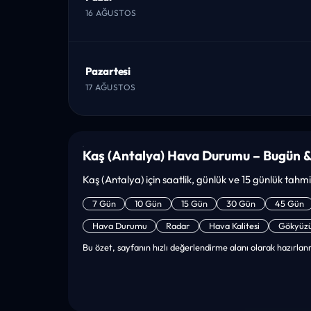
16 AĞUSTOS
Pazartesi
17 AĞUSTOS
Kaş (Antalya) Hava Durumu – Bugün &
Kaş (Antalya) için saatlik, günlük ve 15 günlük tahmin
7 Gün
10 Gün
15 Gün
30 Gün
45 Gün
Hava Durumu
Radar
Hava Kalitesi
Gökyüz
Bu özet, sayfanın hızlı değerlendirme alanı olarak hazırlanm