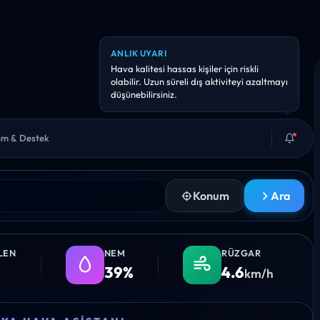
şim & Destek
Konum
Ara
LEN
NEM
RÜZGAR
39%
4.6
km/h
20:00
21:00
22:00
23:00
00:0