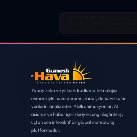
“sanırım yeni bir hava durumu sitesisi
tebrikler. sitede istediğim tüm bilgiyi
✓
MUHITTIN ÇE*****
• ERZURUM
ONAYL
Yapay zeka ve yüksek kodlama teknolojisi
mimarisiyle hava durumu, radar, deniz ve solar
verilerini analiz eder. Akıllı animasyonlar, AI
asistan ve haber içerikleriyle zenginleştirilmiş,
uçtan uca interaktif bir global meteoroloji
platformudur.