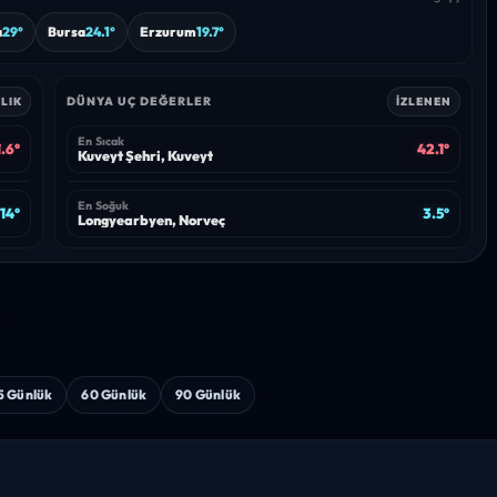
a
29°
Bursa
24.1°
Erzurum
19.7°
DÜNYA UÇ DEĞERLER
LIK
İZLENEN
En Sıcak
.6°
42.1°
Kuveyt Şehri, Kuveyt
En Soğuk
14°
3.5°
Longyearbyen, Norveç
i
5 Günlük
60 Günlük
90 Günlük