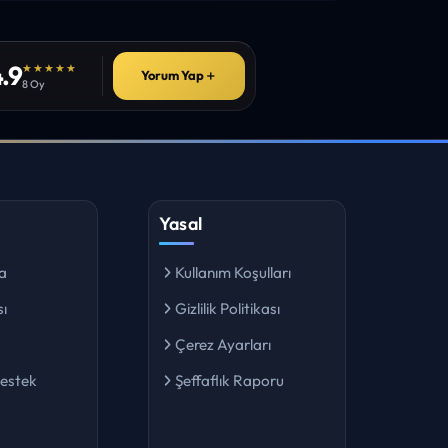
.9
★★★★★
Yorum Yap
＋
8 Oy
Yasal
a
Kullanım Koşulları
ı
Gizlilik Politikası
Çerez Ayarları
Destek
Şeffaflık Raporu