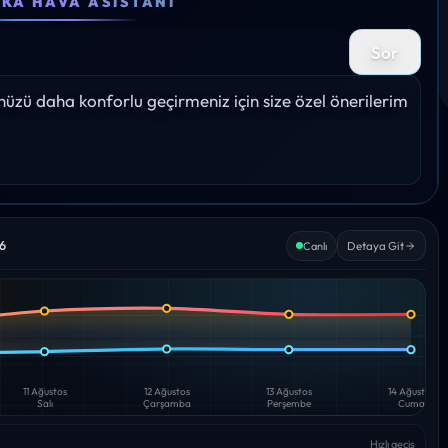
EKA HAVA ASISTANI
30°
29°
29°
29°
28°
Sor
Yağış: 0%
Yağış: 0%
Yağış: 0%
Yağış: 0%
Yağış: 
zü daha konforlu geçirmeniz için size özel önerilerim 
26
Detaya Git
Canlı
11 Ağustos
12 Ağustos
13 Ağustos
14 Ağustos
Salı
Çarşamba
Perşembe
Cuma
Hızlı geçiş