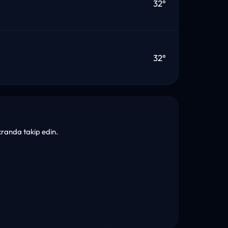
32°
32°
ekranda takip edin.