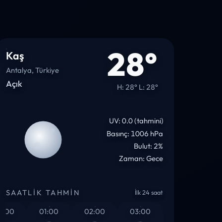
28°
Kaş
Antalya, Türkiye
Açık
H: 28° L: 28°
UV: 0.0 (tahmini)
Basınç: 1006 hPa
Bulut: 2%
Zaman: Gece
SAATLIK TAHMIN
İlk 24 saat
0
01:00
02:00
03:00
04:00
05: