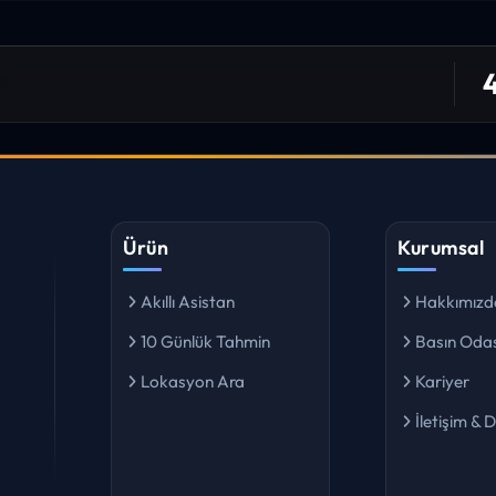
niz. ilk defa bu denli bir site gördüm. bundn sonra sizinleym.
4
 bulabiliyorum. ekibinizin emeğine saglık”
I YORUM
Ürün
Kurumsal
Akıllı Asistan
Hakkımızd
10 Günlük Tahmin
Basın Odas
Lokasyon Ara
Kariyer
İletişim & 