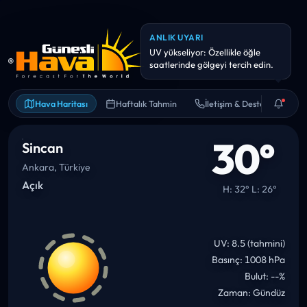
ANLIK UYARI
Hava kalitesi hassas kişiler için
riskli olabilir. Uzun süreli dış
Hava Haritası
Haftalık Tahmin
İletişim & Destek
30°
Sincan
Ankara, Türkiye
Açık
H: 32° L: 26°
UV: 8.5 (tahmini)
Basınç: 1008 hPa
Bulut: --%
Zaman: Gündüz