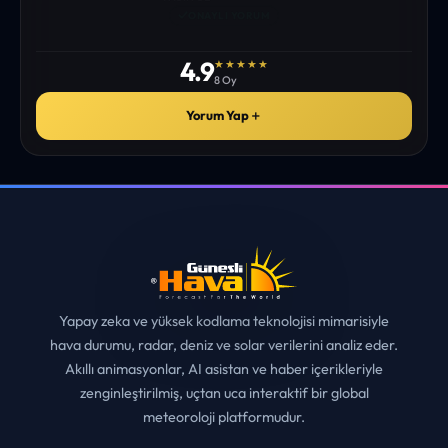
istediğim tüm bilgiyi bulabiliyorum. ekibinizin emeğine saglık”
• ERZURUM
MUHITTIN ÇE*****
✓
ONAYLI YORUM
4.9
★★★★★
8 Oy
Yorum Yap
＋
Yapay zeka ve yüksek kodlama teknolojisi mimarisiyle
hava durumu, radar, deniz ve solar verilerini analiz eder.
Akıllı animasyonlar, AI asistan ve haber içerikleriyle
zenginleştirilmiş, uçtan uca interaktif bir global
meteoroloji platformudur.