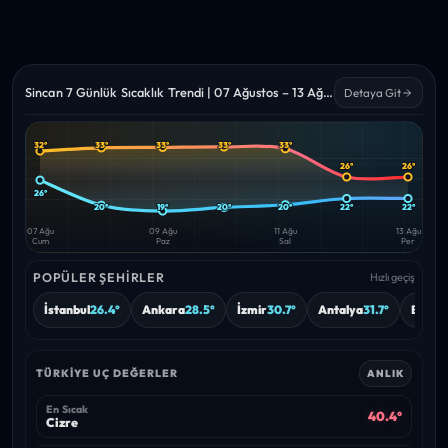
Sincan 7 Günlük Sıcaklık Trendi | 07 Ağustos – 13 Ağustos 2026
Detaya Git
32°
33°
33°
33°
33°
Yüksek
Düşük
—
—
26°
26°
26°
20°
19°
20°
20°
22°
22°
07 Ağu
09 Ağu
11 Ağu
13 Ağu
Cum
Paz
Sal
Per
POPÜLER ŞEHIRLER
Hızlı geçiş
İstanbul
26.4°
Ankara
28.5°
İzmir
30.7°
Antalya
31.7°
Bursa
TÜRKIYE UÇ DEĞERLER
ANLIK
En Sıcak
40.4°
Cizre