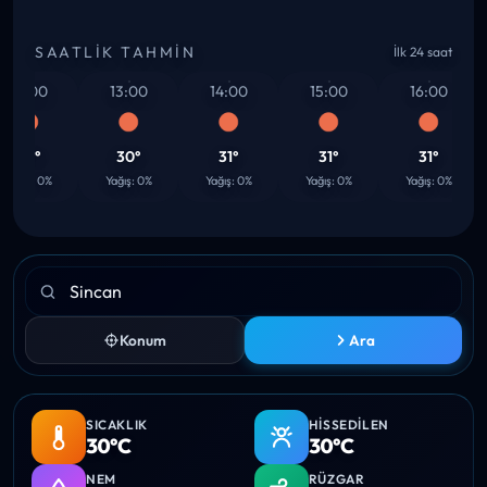
SAATLIK TAHMIN
İlk 24 saat
12:00
13:00
14:00
15:00
16:00
30°
30°
31°
31°
31°
ağış: 0%
Yağış: 0%
Yağış: 0%
Yağış: 0%
Yağış: 0%
Konum
Ara
SICAKLIK
HISSEDILEN
30°C
30°C
NEM
RÜZGAR