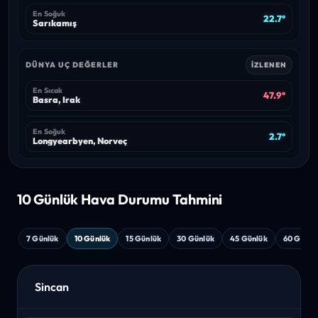
En Soğuk
22.7°
Sarıkamış
DÜNYA UÇ DEĞERLER
İZLENEN
En Sıcak
47.9°
Basra, Irak
En Soğuk
2.7°
Longyearbyen, Norveç
10 Günlük Hava
Durumu Tahmini
7 Günlük
10 Günlük
15 Günlük
30 Günlük
45 Günlük
60 Günlü
Sincan