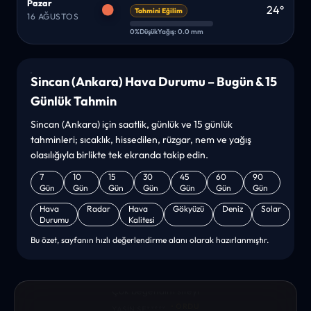
Pazar
24°
Tahmini Eğilim
16 AĞUSTOS
0%
Düşük
Yağış: 0.0 mm
Sincan (Ankara) Hava Durumu – Bugün & 15
Günlük Tahmin
Sincan (Ankara) için saatlik, günlük ve 15 günlük
tahminleri; sıcaklık, hissedilen, rüzgar, nem ve yağış
olasılığıyla birlikte tek ekranda takip edin.
7
10
15
30
45
60
90
Gün
Gün
Gün
Gün
Gün
Gün
Gün
Hava
Radar
Hava
Gökyüzü
Deniz
Solar
Durumu
Kalitesi
Bu özet, sayfanın hızlı değerlendirme alanı olarak hazırlanmıştır.
“sanırım yeni bir hava durumu sitesisiniz. ilk defa bu denli bir
site gördüm. bundn sonra sizinleym. tebrikler. sitede