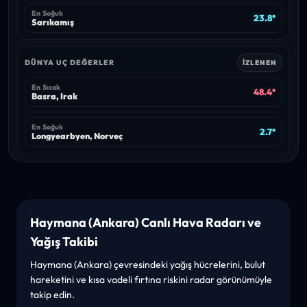
En Soğuk
23.8°
Sarıkamış
DÜNYA UÇ DEĞERLER
İZLENEN
En Sıcak
48.4°
Basra, Irak
En Soğuk
2.7°
Longyearbyen, Norveç
Haymana (Ankara) Canlı Hava Radarı ve
Yağış Takibi
Haymana (Ankara) çevresindeki yağış hücrelerini, bulut
hareketini ve kısa vadeli fırtına riskini radar görünümüyle
takip edin.