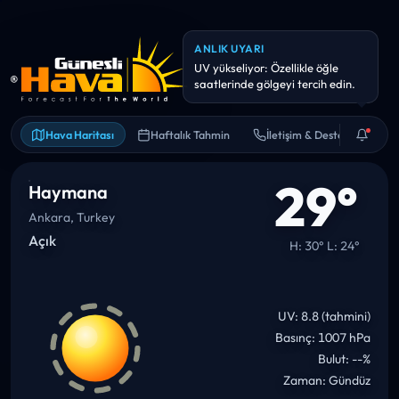
ANLIK UYARI
Hava kalitesi hassas kişiler için
riskli olabilir. Uzun süreli dış
Hava Haritası
Haftalık Tahmin
İletişim & Destek
29°
Haymana
Ankara, Turkey
Açık
H: 30° L: 24°
UV: 8.8 (tahmini)
Basınç: 1007 hPa
Bulut: --%
Zaman: Gündüz