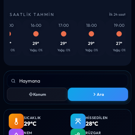
SAATLIK TAHMIN
İlk 24 saat
15:00
16:00
17:00
18:00
19:00
29°
29°
29°
29°
27°
Yağış: 0%
Yağış: 0%
Yağış: 0%
Yağış: 0%
Yağış: 0%
Konum
Ara
SICAKLIK
HISSEDILEN
29°C
28°C
NEM
RÜZGAR