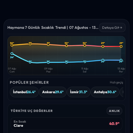
Haymana 7 Günlük Sıcaklık Trendi | 07 Ağustos – 13 Ağustos 2026
Detaya Git
30°
31°
31°
30°
30°
29°
29°
Yüksek
Düşük
—
—
24°
18°
18°
18°
19°
20°
20°
07 Ağu
09 Ağu
11 Ağu
13 Ağu
Cum
Paz
Sal
Per
POPÜLER ŞEHIRLER
Hızlı geçiş
İstanbul
26.4°
Ankara
29.6°
İzmir
31.3°
Antalya
30.6°
Bursa
TÜRKIYE UÇ DEĞERLER
ANLIK
En Sıcak
40.9°
Cizre