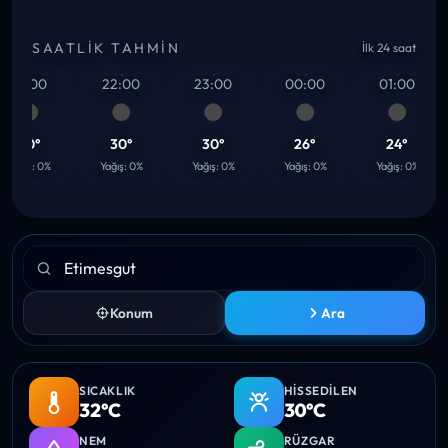
SAATLIK TAHMIN
İlk 24 saat
21:00
22:00
23:00
00:00
01:00
30°
30°
30°
26°
24°
Yağış: 0%
Yağış: 0%
Yağış: 0%
Yağış: 0%
Yağış: 0%
Konum
Ara
SICAKLIK
HISSEDILEN
32°C
30°C
NEM
RÜZGAR