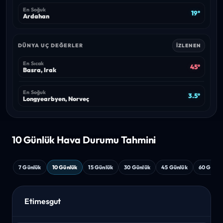
En Soğuk
19°
Ardahan
DÜNYA UÇ DEĞERLER
İZLENEN
En Sıcak
45°
Basra, Irak
En Soğuk
3.5°
Longyearbyen, Norveç
10 Günlük Hava
Durumu Tahmini
7 Günlük
10 Günlük
15 Günlük
30 Günlük
45 Günlük
60 Günlü
Etimesgut