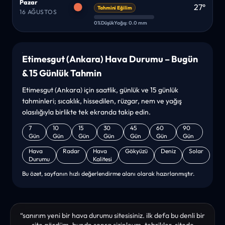
Pazar
27°
Tahmini Eğilim
16 AĞUSTOS
0%
Düşük
Yağış: 0.0 mm
Etimesgut (Ankara) Hava Durumu – Bugün
& 15 Günlük Tahmin
Etimesgut (Ankara) için saatlik, günlük ve 15 günlük
tahminleri; sıcaklık, hissedilen, rüzgar, nem ve yağış
olasılığıyla birlikte tek ekranda takip edin.
7
10
15
30
45
60
90
Gün
Gün
Gün
Gün
Gün
Gün
Gün
Hava
Radar
Hava
Gökyüzü
Deniz
Solar
Durumu
Kalitesi
Bu özet, sayfanın hızlı değerlendirme alanı olarak hazırlanmıştır.
“sanırım yeni bir hava durumu sitesisiniz. ilk defa bu denli bir
site gördüm. bundn sonra sizinleym. tebrikler. sitede