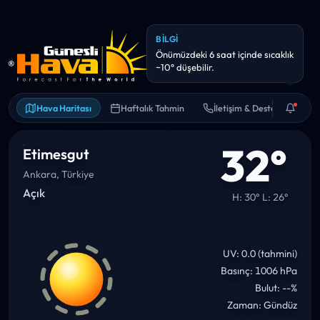
BILGI
Önümüzdeki 6 saat içinde sıcaklık
~10° düşebilir.
Hava Haritası
Haftalık Tahmin
İletişim & Destek
32°
Etimesgut
Ankara, Türkiye
Açık
H: 30° L: 26°
UV: 0.0 (tahmini)
Basınç: 1006 hPa
Bulut: --%
Zaman: Gündüz