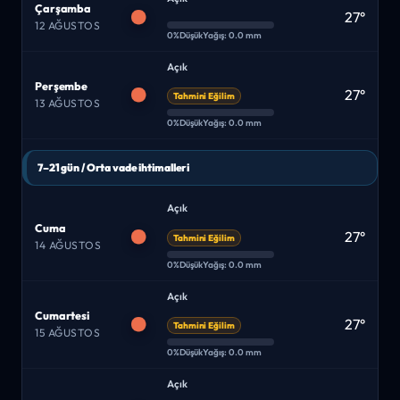
Çarşamba
27°
12 AĞUSTOS
0%
Düşük
Yağış: 0.0 mm
Açık
Perşembe
27°
Tahmini Eğilim
13 AĞUSTOS
0%
Düşük
Yağış: 0.0 mm
7–21 gün / Orta vade ihtimalleri
Açık
Cuma
27°
Tahmini Eğilim
14 AĞUSTOS
0%
Düşük
Yağış: 0.0 mm
Açık
Cumartesi
27°
Tahmini Eğilim
15 AĞUSTOS
0%
Düşük
Yağış: 0.0 mm
Açık