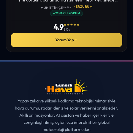
istediğim tüm bilgiyi bulabiliyorum. ekibinizin emeğine saglık”
• ERZURUM
MUHITTIN ÇE*****
✓
ONAYLI YORUM
4.9
★★★★★
8 Oy
Yorum Yap
＋
Yapay zeka ve yüksek kodlama teknolojisi mimarisiyle
hava durumu, radar, deniz ve solar verilerini analiz eder.
Akıllı animasyonlar, AI asistan ve haber içerikleriyle
zenginleştirilmiş, uçtan uca interaktif bir global
meteoroloji platformudur.