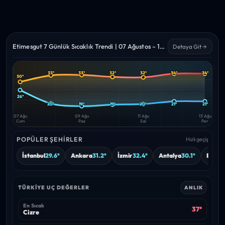
Etimesgut 7 Günlük Sıcaklık Trendi | 07 Ağustos – 13 Ağustos 2026
Detaya Git
33°
33°
32°
32°
34°
34°
30°
Yüksek
Düşük
—
—
26°
20°
19°
19°
20°
21°
21°
07 Ağu
09 Ağu
11 Ağu
13 Ağu
Cum
Paz
Sal
Per
POPÜLER ŞEHIRLER
Hızlı geçiş
İstanbul
29.6°
Ankara
31.2°
İzmir
32.4°
Antalya
30.1°
Bursa
TÜRKIYE UÇ DEĞERLER
ANLIK
En Sıcak
37°
Cizre