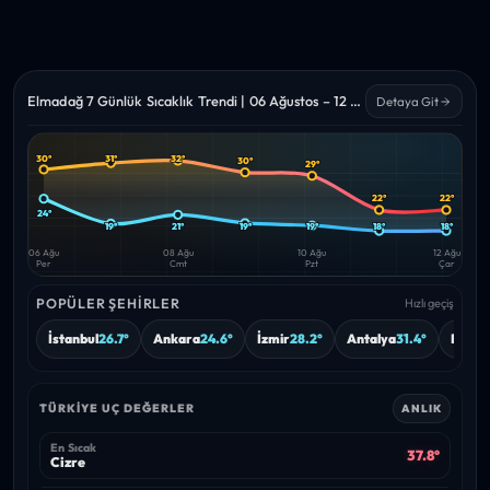
Elmadağ 7 Günlük Sıcaklık Trendi | 06 Ağustos – 12 Ağustos 2026
Detaya Git
30°
31°
32°
30°
29°
Yüksek
Düşük
—
—
22°
22°
24°
19°
21°
19°
19°
18°
18°
06 Ağu
08 Ağu
10 Ağu
12 Ağu
Per
Cmt
Pzt
Çar
POPÜLER ŞEHIRLER
Hızlı geçiş
İstanbul
26.7°
Ankara
24.6°
İzmir
28.2°
Antalya
31.4°
Bursa
TÜRKIYE UÇ DEĞERLER
ANLIK
En Sıcak
37.8°
Cizre