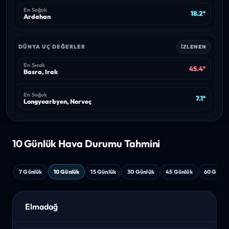
En Soğuk
18.2°
Ardahan
DÜNYA UÇ DEĞERLER
İZLENEN
En Sıcak
45.4°
Basra, Irak
En Soğuk
7.1°
Longyearbyen, Norveç
10 Günlük Hava
Durumu Tahmini
7 Günlük
10 Günlük
15 Günlük
30 Günlük
45 Günlük
60 Günlü
Elmadağ