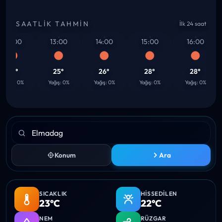
SAATLIK TAHMIN
İlk 24 saat
12:00
13:00
14:00
15:00
16:00
24°
25°
26°
28°
28°
ğış: 0%
Yağış: 0%
Yağış: 0%
Yağış: 0%
Yağış: 0%
Konum
Ara
SICAKLIK
HISSEDILEN
23°C
22°C
NEM
RÜZGAR