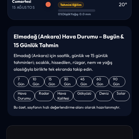
Cumartesi
20°
Tahmini Eğilim
15 AĞUSTOS
0%
Düşük
Yağış: 0.0 mm
Elmadağ (Ankara) Hava Durumu – Bugün &
15 Günlük Tahmin
Elmadağ (Ankara) için saatlik, günlük ve 15 günlük
tahminleri; sıcaklık, hissedilen, rüzgar, nem ve yağış
olasılığıyla birlikte tek ekranda takip edin.
7
10
15
30
45
60
90
Gün
Gün
Gün
Gün
Gün
Gün
Gün
Hava
Radar
Hava
Gökyüzü
Deniz
Solar
Durumu
Kalitesi
Bu özet, sayfanın hızlı değerlendirme alanı olarak hazırlanmıştır.
“sanırım yeni bir hava durumu sitesisiniz. ilk defa bu denli bir
site gördüm. bundn sonra sizinleym. tebrikler. sitede