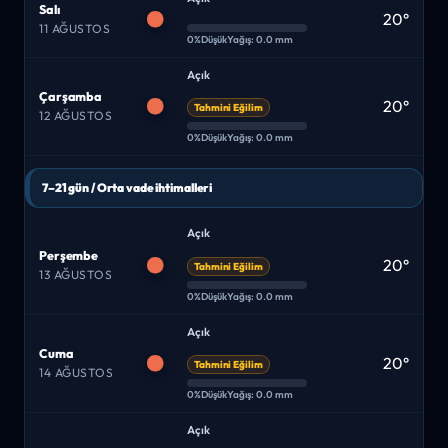
Salı
20°
11 AĞUSTOS
0%
Düşük
Yağış: 0.0 mm
Açık
Çarşamba
20°
Tahmini Eğilim
12 AĞUSTOS
0%
Düşük
Yağış: 0.0 mm
7–21 gün / Orta vade ihtimalleri
Açık
Perşembe
20°
Tahmini Eğilim
13 AĞUSTOS
0%
Düşük
Yağış: 0.0 mm
Açık
Cuma
20°
Tahmini Eğilim
14 AĞUSTOS
0%
Düşük
Yağış: 0.0 mm
Açık