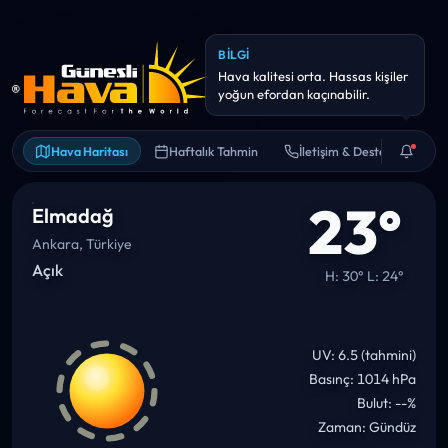
Hava Haritası
Haftalık Tahmin
İletişim & Destek
23°
Elmadağ
Ankara, Türkiye
Açık
H: 30° L: 24°
UV: 6.5 (tahmini)
Basınç: 1014 hPa
Bulut: --%
Zaman: Gündüz