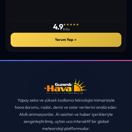
istediğim tüm bilgiyi bulabiliyorum. ekibinizin emeğine saglık”
• ERZURUM
MUHITTIN ÇE*****
✓
ONAYLI YORUM
4.9
★★★★★
8 Oy
Yorum Yap
＋
Yapay zeka ve yüksek kodlama teknolojisi mimarisiyle
hava durumu, radar, deniz ve solar verilerini analiz eder.
Akıllı animasyonlar, AI asistan ve haber içerikleriyle
zenginleştirilmiş, uçtan uca interaktif bir global
meteoroloji platformudur.