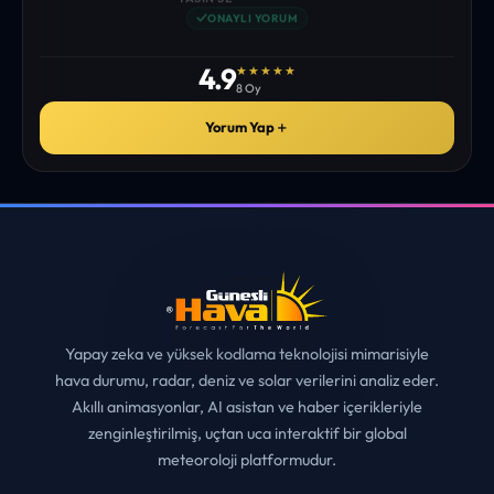
istediğim tüm bilgiyi bulabiliyorum. ekibinizin emeğine saglık”
• ERZURUM
MUHITTIN ÇE*****
✓
ONAYLI YORUM
4.9
★★★★★
8 Oy
Yorum Yap
＋
Yapay zeka ve yüksek kodlama teknolojisi mimarisiyle
hava durumu, radar, deniz ve solar verilerini analiz eder.
Akıllı animasyonlar, AI asistan ve haber içerikleriyle
zenginleştirilmiş, uçtan uca interaktif bir global
meteoroloji platformudur.