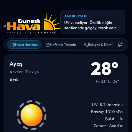
ANLIK UYARI
Hava kalitesi hassas kişiler için
riskli olabilir. Uzun süreli dış
Hava Haritası
Haftalık Tahmin
İletişim & Destek
28°
Ayaş
Ankara, Türkiye
Açık
H: 31° L: 24°
UV: 8.7 (tahmini)
Basınç: 1010 hPa
Bulut: --%
Zaman: Gündüz