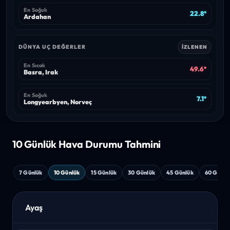
En Soğuk
22.8°
Ardahan
DÜNYA UÇ DEĞERLER
İZLENEN
En Sıcak
49.6°
Basra, Irak
En Soğuk
7.1°
Longyearbyen, Norveç
10 Günlük Hava
Durumu Tahmini
7 Günlük
10 Günlük
15 Günlük
30 Günlük
45 Günlük
60 Günlü
Ayaş