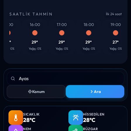
SAATLIK TAHMIN
İlk 24 saat
15:00
16:00
17:00
18:00
19:00
29°
29°
29°
29°
27°
ağış: 0%
Yağış: 0%
Yağış: 0%
Yağış: 0%
Yağış: 0%
Konum
Ara
SICAKLIK
HISSEDILEN
28°C
28°C
NEM
RÜZGAR