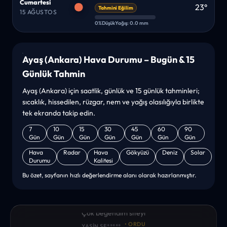
Cumartesi
23°
Tahmini Eğilim
15 AĞUSTOS
0%
Düşük
Yağış: 0.0 mm
Ayaş (Ankara) Hava Durumu – Bugün & 15
Günlük Tahmin
Ayaş (Ankara) için saatlik, günlük ve 15 günlük tahminleri;
sıcaklık, hissedilen, rüzgar, nem ve yağış olasılığıyla birlikte
tek ekranda takip edin.
7
10
15
30
45
60
90
Gün
Gün
Gün
Gün
Gün
Gün
Gün
Hava
Radar
Hava
Gökyüzü
Deniz
Solar
Durumu
Kalitesi
Bu özet, sayfanın hızlı değerlendirme alanı olarak hazırlanmıştır.
“sanırım yeni bir hava durumu sitesisiniz. ilk defa bu denli bir
site gördüm. bundn sonra sizinleym. tebrikler. sitede