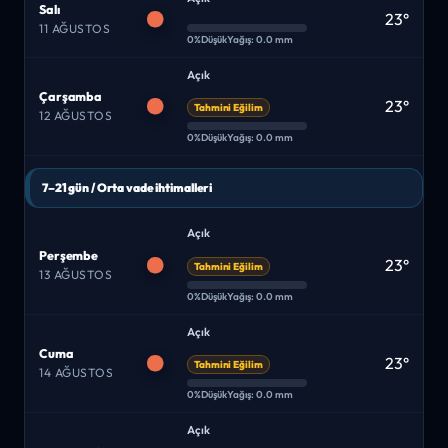
Salı
23°
11 AĞUSTOS
0%
Düşük
Yağış: 0.0 mm
Açık
Çarşamba
23°
Tahmini Eğilim
12 AĞUSTOS
0%
Düşük
Yağış: 0.0 mm
7–21 gün / Orta vade ihtimalleri
Açık
Perşembe
23°
Tahmini Eğilim
13 AĞUSTOS
0%
Düşük
Yağış: 0.0 mm
Açık
Cuma
23°
Tahmini Eğilim
14 AĞUSTOS
0%
Düşük
Yağış: 0.0 mm
Açık