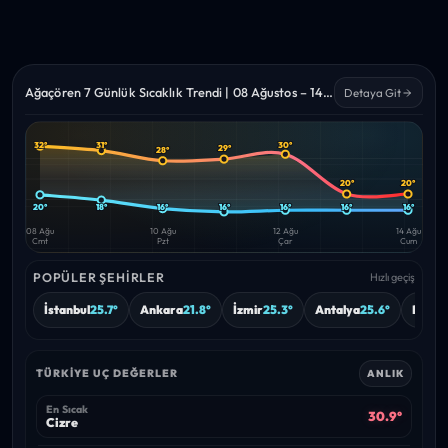
Ağaçören 7 Günlük Sıcaklık Trendi | 08 Ağustos – 14 Ağustos 2026
Detaya Git
32°
31°
30°
29°
28°
Yüksek
Düşük
—
—
20°
20°
20°
18°
16°
16°
16°
16°
16°
08 Ağu
10 Ağu
12 Ağu
14 Ağu
Cmt
Pzt
Çar
Cum
POPÜLER ŞEHIRLER
Hızlı geçiş
İstanbul
25.7°
Ankara
21.8°
İzmir
25.3°
Antalya
25.6°
Bursa
TÜRKIYE UÇ DEĞERLER
ANLIK
En Sıcak
30.9°
Cizre