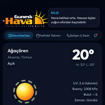
BILGI
Önümüzdeki 6 saat içinde sıcaklık
~10° artabilir.
Hava Haritası
Haftalık Tahmin
İletişim & Destek
20°
Ağaçören
Aksaray, Türkiye
Açık
H: 32° L: 20°
UV: 2.6 (tahmini)
Basınç: 1008 hPa
Bulut: --%
Zaman: Gündüz