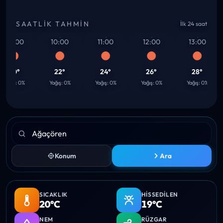
SAATLIK TAHMIN
İlk 24 saat
09:00
10:00
11:00
12:00
13:00
20°
22°
24°
26°
28°
ağış: 0%
Yağış: 0%
Yağış: 0%
Yağış: 0%
Yağış: 0%
Konum
Ara
SICAKLIK
HISSEDILEN
20°C
19°C
NEM
RÜZGAR