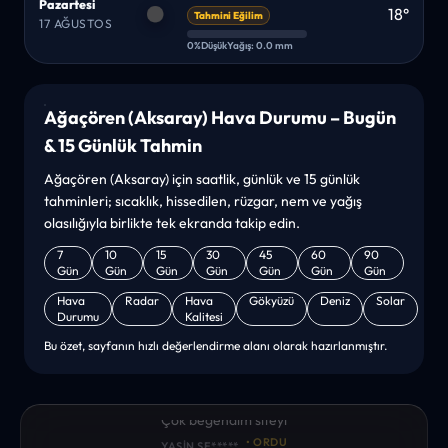
Pazartesi
18°
Tahmini Eğilim
17 AĞUSTOS
0%
Düşük
Yağış: 0.0 mm
Ağaçören (Aksaray) Hava Durumu – Bugün
& 15 Günlük Tahmin
Ağaçören (Aksaray) için saatlik, günlük ve 15 günlük
tahminleri; sıcaklık, hissedilen, rüzgar, nem ve yağış
olasılığıyla birlikte tek ekranda takip edin.
7
10
15
30
45
60
90
Gün
Gün
Gün
Gün
Gün
Gün
Gün
Hava
Radar
Hava
Gökyüzü
Deniz
Solar
Durumu
Kalitesi
Bu özet, sayfanın hızlı değerlendirme alanı olarak hazırlanmıştır.
“sanırım yeni bir hava durumu sitesisiniz. ilk defa bu denli bir
site gördüm. bundn sonra sizinleym. tebrikler. sitede