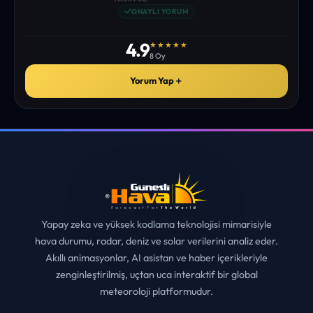
istediğim tüm bilgiyi bulabiliyorum. ekibinizin emeğine saglık”
• ERZURUM
MUHITTIN ÇE*****
✓
ONAYLI YORUM
4.9
★★★★★
8 Oy
Yorum Yap
＋
Yapay zeka ve yüksek kodlama teknolojisi mimarisiyle
hava durumu, radar, deniz ve solar verilerini analiz eder.
Akıllı animasyonlar, AI asistan ve haber içerikleriyle
zenginleştirilmiş, uçtan uca interaktif bir global
meteoroloji platformudur.