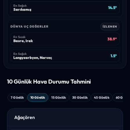
En Soğuk
14.5°
Sarıkamış
DÜNYA UÇ DEĞERLER
İZLENEN
En Sıcak
38.9°
Basra, Irak
En Soğuk
1.5°
Longyearbyen, Norveç
10 Günlük Hava
Durumu Tahmini
7 Günlük
10 Günlük
15 Günlük
30 Günlük
45 Günlük
60 Günlü
Ağaçören