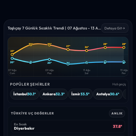
Taşlıçay 7 Günlük Sıcaklık Trendi | 07 Ağustos – 13 Ağustos 2026
Detaya Git
30°
30°
28°
28°
27°
26°
Yüksek
Düşük
—
—
23°
20°
18°
20°
16°
17°
18°
18°
07 Ağu
09 Ağu
11 Ağu
13 Ağu
Cum
Paz
Sal
Per
POPÜLER ŞEHIRLER
Hızlı geçiş
İstanbul
30.1°
Ankara
32.3°
İzmir
33.5°
Antalya
30.6°
Burs
TÜRKIYE UÇ DEĞERLER
ANLIK
En Sıcak
37.8°
Diyarbakır