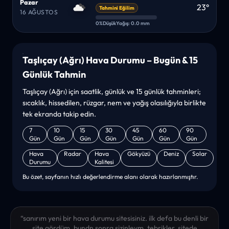
Pazar
23°
Tahmini Eğilim
16 AĞUSTOS
0%
Düşük
Yağış: 0.0 mm
Taşlıçay (Ağrı) Hava Durumu – Bugün & 15
Günlük Tahmin
Taşlıçay (Ağrı) için saatlik, günlük ve 15 günlük tahminleri;
sıcaklık, hissedilen, rüzgar, nem ve yağış olasılığıyla birlikte
tek ekranda takip edin.
7
10
15
30
45
60
90
Gün
Gün
Gün
Gün
Gün
Gün
Gün
Hava
Radar
Hava
Gökyüzü
Deniz
Solar
Durumu
Kalitesi
Bu özet, sayfanın hızlı değerlendirme alanı olarak hazırlanmıştır.
“sanırım yeni bir hava durumu sitesisiniz. ilk defa bu denli bir
site gördüm. bundn sonra sizinleym. tebrikler. sitede