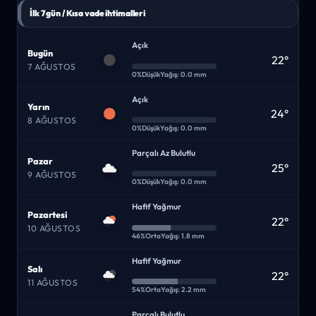
İlk 7 gün / Kısa vade ihtimalleri
Açık
Bugün
22°
7 AĞUSTOS
0%
Düşük
Yağış: 0.0 mm
Açık
Yarın
24°
8 AĞUSTOS
0%
Düşük
Yağış: 0.0 mm
Parçalı Az Bulutlu
Pazar
25°
9 AĞUSTOS
0%
Düşük
Yağış: 0.0 mm
Hafif Yağmur
Pazartesi
22°
10 AĞUSTOS
46%
Orta
Yağış: 1.8 mm
Hafif Yağmur
Salı
22°
11 AĞUSTOS
54%
Orta
Yağış: 2.2 mm
Parçalı Bulutlu