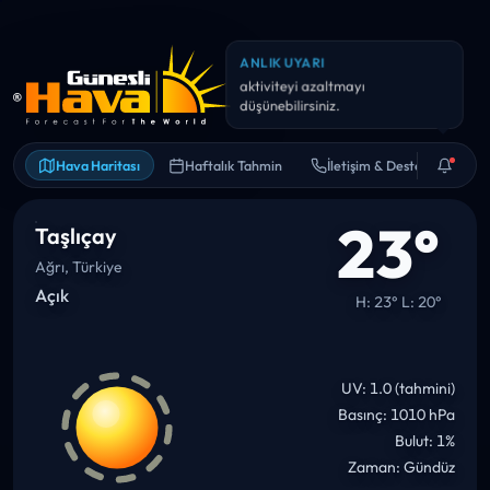
Hava Haritası
Haftalık Tahmin
İletişim & Destek
23°
Taşlıçay
Ağrı, Türkiye
Açık
H: 23° L: 20°
UV: 1.0 (tahmini)
Basınç: 1010 hPa
Bulut: 1%
Zaman: Gündüz