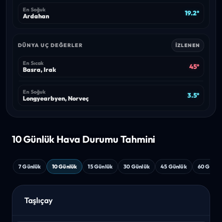
En Soğuk
19.2°
Ardahan
DÜNYA UÇ DEĞERLER
İZLENEN
En Sıcak
45°
Basra, Irak
En Soğuk
3.5°
Longyearbyen, Norveç
10 Günlük Hava
Durumu Tahmini
7 Günlük
10 Günlük
15 Günlük
30 Günlük
45 Günlük
60 Günlü
Taşlıçay