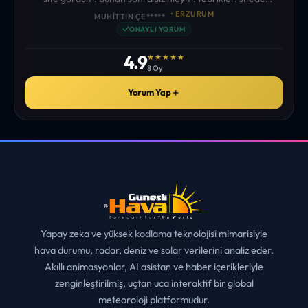
istediğim tüm bilgiyi bulabiliyorum. ekibinizin emeğine saglık”
• ERZURUM
MUHITTIN ÇE*****
✓
ONAYLI YORUM
4.9
★★★★★
8 Oy
Yorum Yap
＋
Yapay zeka ve yüksek kodlama teknolojisi mimarisiyle
hava durumu, radar, deniz ve solar verilerini analiz eder.
Akıllı animasyonlar, AI asistan ve haber içerikleriyle
zenginleştirilmiş, uçtan uca interaktif bir global
meteoroloji platformudur.