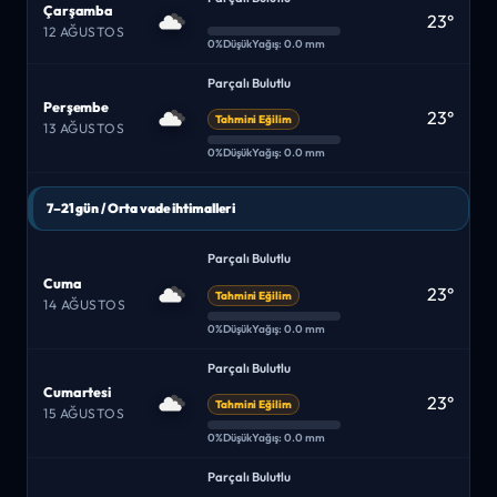
Çarşamba
23°
12 AĞUSTOS
0%
Düşük
Yağış: 0.0 mm
Parçalı Bulutlu
Perşembe
23°
Tahmini Eğilim
13 AĞUSTOS
0%
Düşük
Yağış: 0.0 mm
7–21 gün / Orta vade ihtimalleri
Parçalı Bulutlu
Cuma
23°
Tahmini Eğilim
14 AĞUSTOS
0%
Düşük
Yağış: 0.0 mm
Parçalı Bulutlu
Cumartesi
23°
Tahmini Eğilim
15 AĞUSTOS
0%
Düşük
Yağış: 0.0 mm
Parçalı Bulutlu