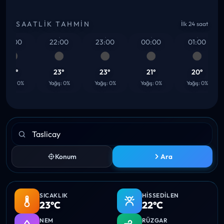
SAATLIK TAHMIN
İlk 24 saat
21:00
22:00
23:00
00:00
01:00
23°
23°
23°
21°
20°
Yağış: 0%
Yağış: 0%
Yağış: 0%
Yağış: 0%
Yağış: 0%
Konum
Ara
SICAKLIK
HISSEDILEN
23°C
22°C
NEM
RÜZGAR