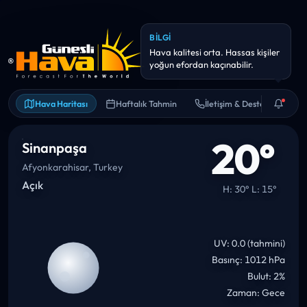
Hava Haritası
Haftalık Tahmin
İletişim & Destek
20°
Sinanpaşa
Afyonkarahisar, Turkey
Açık
H: 30° L: 15°
UV: 0.0 (tahmini)
Basınç: 1012 hPa
Bulut: 2%
Zaman: Gece