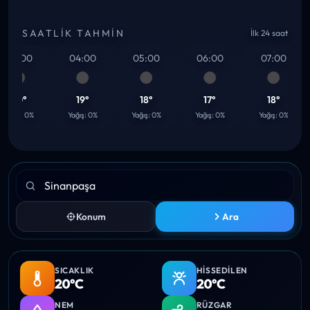
SAATLIK TAHMIN
İlk 24 saat
03:00
04:00
05:00
06:00
07:00
20°
19°
18°
17°
18°
ağış: 0%
Yağış: 0%
Yağış: 0%
Yağış: 0%
Yağış: 0%
Konum
Ara
SICAKLIK
HISSEDILEN
20°C
20°C
NEM
RÜZGAR