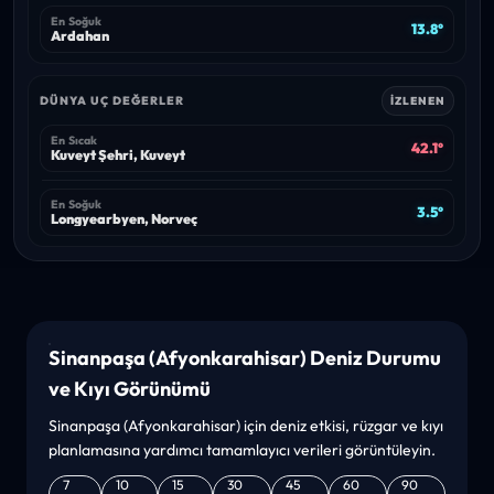
En Soğuk
13.8°
Ardahan
DÜNYA UÇ DEĞERLER
İZLENEN
En Sıcak
42.1°
Kuveyt Şehri, Kuveyt
En Soğuk
3.5°
Longyearbyen, Norveç
Sinanpaşa (Afyonkarahisar) Deniz Durumu
ve Kıyı Görünümü
Sinanpaşa (Afyonkarahisar) için deniz etkisi, rüzgar ve kıyı
planlamasına yardımcı tamamlayıcı verileri görüntüleyin.
7
10
15
30
45
60
90