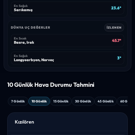
En Soğuk
23.6°
Sarıkamış
DÜNYA UÇ DEĞERLER
İZLENEN
En Sıcak
45.7°
Basra, Irak
En Soğuk
3°
Longyearbyen, Norveç
10 Günlük Hava
Durumu Tahmini
7 Günlük
10 Günlük
15 Günlük
30 Günlük
45 Günlük
60 Günlü
Kızılören