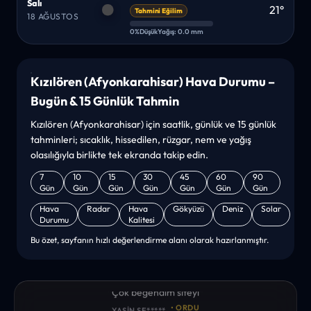
Salı
21°
Tahmini Eğilim
18 AĞUSTOS
0%
Düşük
Yağış: 0.0 mm
Kızılören (Afyonkarahisar) Hava Durumu –
Bugün & 15 Günlük Tahmin
Kızılören (Afyonkarahisar) için saatlik, günlük ve 15 günlük
tahminleri; sıcaklık, hissedilen, rüzgar, nem ve yağış
olasılığıyla birlikte tek ekranda takip edin.
7
10
15
30
45
60
90
Gün
Gün
Gün
Gün
Gün
Gün
Gün
Hava
Radar
Hava
Gökyüzü
Deniz
Solar
Durumu
Kalitesi
Bu özet, sayfanın hızlı değerlendirme alanı olarak hazırlanmıştır.
“sanırım yeni bir hava durumu sitesisiniz. ilk defa bu denli bir
site gördüm. bundn sonra sizinleym. tebrikler. sitede