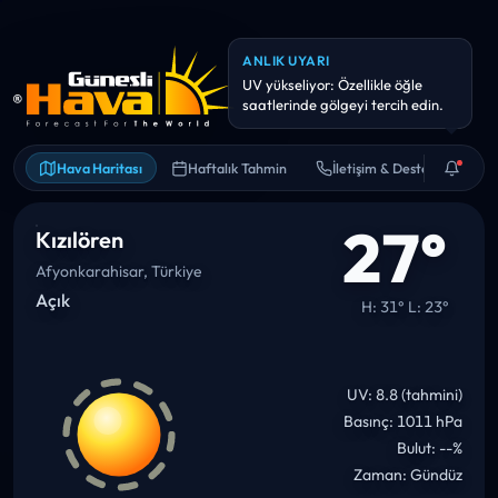
ANLIK UYARI
Hava kalitesi hassas kişiler için
riskli olabilir. Uzun süreli dış
Hava Haritası
Haftalık Tahmin
İletişim & Destek
27°
Kızılören
Afyonkarahisar, Türkiye
Açık
H: 31° L: 23°
UV: 8.8 (tahmini)
Basınç: 1011 hPa
Bulut: --%
Zaman: Gündüz