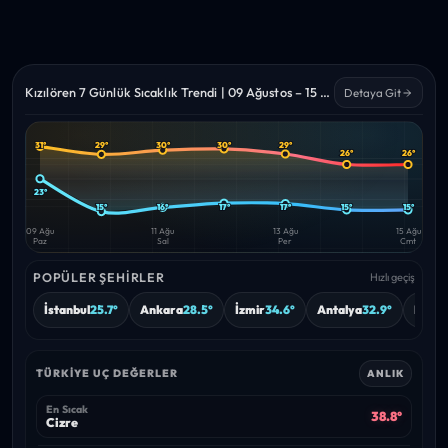
Kızılören 7 Günlük Sıcaklık Trendi | 09 Ağustos – 15 Ağustos 2026
Detaya Git
31°
29°
30°
30°
29°
26°
26°
Yüksek
Düşük
—
—
23°
15°
16°
17°
17°
15°
15°
09 Ağu
11 Ağu
13 Ağu
15 Ağu
Paz
Sal
Per
Cmt
POPÜLER ŞEHIRLER
Hızlı geçiş
İstanbul
25.7°
Ankara
28.5°
İzmir
34.6°
Antalya
32.9°
Bursa
TÜRKIYE UÇ DEĞERLER
ANLIK
En Sıcak
38.8°
Cizre