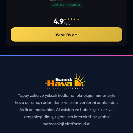
istediğim tüm bilgiyi bulabiliyorum. ekibinizin emeğine saglık”
• ERZURUM
MUHITTIN ÇE*****
✓
ONAYLI YORUM
4.9
★★★★★
8 Oy
Yorum Yap
＋
Yapay zeka ve yüksek kodlama teknolojisi mimarisiyle
hava durumu, radar, deniz ve solar verilerini analiz eder.
Akıllı animasyonlar, AI asistan ve haber içerikleriyle
zenginleştirilmiş, uçtan uca interaktif bir global
meteoroloji platformudur.