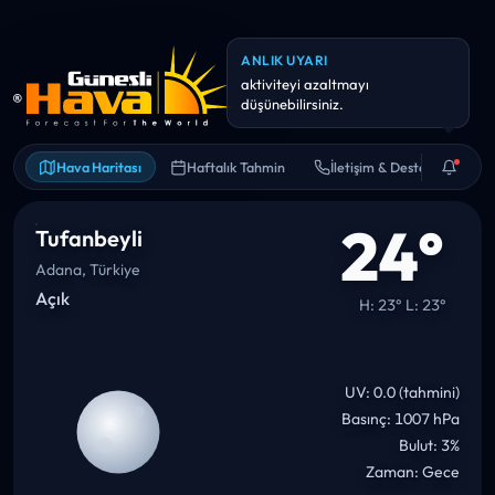
Hava Haritası
Haftalık Tahmin
İletişim & Destek
24°
Tufanbeyli
Adana, Türkiye
Açık
H: 23° L: 23°
UV: 0.0 (tahmini)
Basınç: 1007 hPa
Bulut: 3%
Zaman: Gece