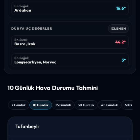
En Soğuk
16.6°
Ardahan
DÜNYA UÇ DEĞERLER
İZLENEN
En Sıcak
44.2°
Basra, Irak
En Soğuk
3°
Longyearbyen, Norveç
10 Günlük Hava
Durumu Tahmini
7 Günlük
10 Günlük
15 Günlük
30 Günlük
45 Günlük
60 Günlü
Tufanbeyli