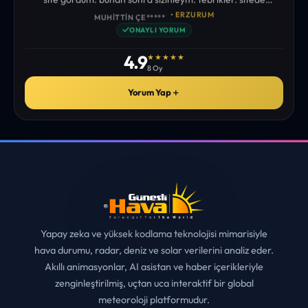
istediğim tüm bilgiyi bulabiliyorum. ekibinizin emeğine saglık”
• ERZURUM
MUHITTIN ÇE*****
✓
ONAYLI YORUM
4.9
★★★★★
8 Oy
Yorum Yap
＋
Yapay zeka ve yüksek kodlama teknolojisi mimarisiyle
hava durumu, radar, deniz ve solar verilerini analiz eder.
Akıllı animasyonlar, AI asistan ve haber içerikleriyle
zenginleştirilmiş, uçtan uca interaktif bir global
meteoroloji platformudur.