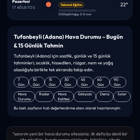
Pazartesi
22°
Tahmini Eğilim
17 AĞUSTOS
0%
Düşük
Yağış: 0.0 mm
Tufanbeyli (Adana) Hava Durumu – Bugün
& 15 Günlük Tahmin
Tufanbeyli (Adana) için saatlik, günlük ve 15 günlük
tahminleri; sıcaklık, hissedilen, rüzgar, nem ve yağış
olasılığıyla birlikte tek ekranda takip edin.
7
10
15
30
45
60
90
Gün
Gün
Gün
Gün
Gün
Gün
Gün
Hava
Radar
Hava
Gökyüzü
Deniz
Solar
Durumu
Kalitesi
Bu özet, sayfanın hızlı değerlendirme alanı olarak hazırlanmıştır.
“sanırım yeni bir hava durumu sitesisiniz. ilk defa bu denli bir
site gördüm. bundn sonra sizinleym. tebrikler. sitede