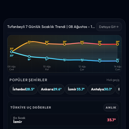
Tufanbeyli 7 Günlük Sıcaklık Trendi | 08 Ağustos – 14 Ağustos 2026
Detaya Git
31°
30°
29°
30°
29°
29°
Yüksek
Düşük
—
—
23°
23°
19°
17°
16°
16°
15°
15°
08 Ağu
10 Ağu
12 Ağu
14 Ağu
Cmt
Pzt
Çar
Cum
POPÜLER ŞEHIRLER
Hızlı geçiş
İstanbul
28.5°
Ankara
29.6°
İzmir
35.7°
Antalya
30.1°
Bursa
TÜRKIYE UÇ DEĞERLER
ANLIK
En Sıcak
35.7°
İzmir