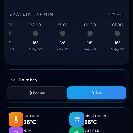
SAATLIK TAHMIN
İlk 24 saat
21:00
22:00
23:00
00:00
01:00
16°
16°
16°
16°
16°
ağış: 0%
Yağış: 0%
Yağış: 0%
Yağış: 0%
Yağış: 0%
Konum
Ara
SICAKLIK
HISSEDILEN
18°C
18°C
NEM
RÜZGAR