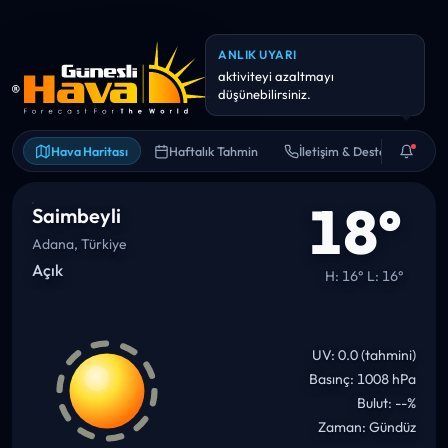
Hava Haritası
Haftalık Tahmin
İletişim & Destek
18°
Saimbeyli
Adana, Türkiye
Açık
H: 16° L: 16°
UV: 0.0 (tahmini)
Basınç: 1008 hPa
Bulut: --%
Zaman: Gündüz