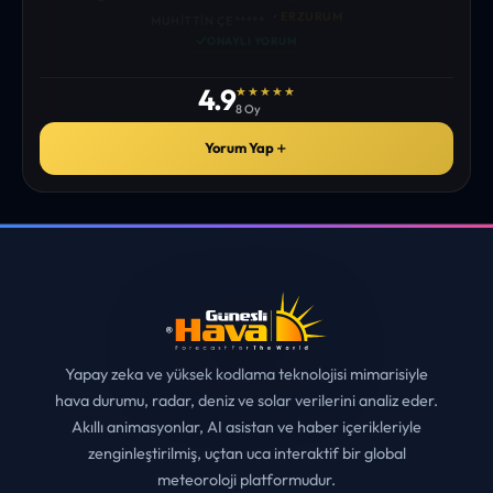
istediğim tüm bilgiyi bulabiliyorum. ekibinizin emeğine saglık”
• ERZURUM
MUHITTIN ÇE*****
✓
ONAYLI YORUM
4.9
★★★★★
8 Oy
Yorum Yap
＋
Yapay zeka ve yüksek kodlama teknolojisi mimarisiyle
hava durumu, radar, deniz ve solar verilerini analiz eder.
Akıllı animasyonlar, AI asistan ve haber içerikleriyle
zenginleştirilmiş, uçtan uca interaktif bir global
meteoroloji platformudur.