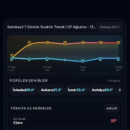
Saimbeyli 7 Günlük Sıcaklık Trendi | 07 Ağustos – 13 Ağustos 2026
Detaya Git
27°
29°
28°
29°
29°
29°
Yüksek
Düşük
—
—
16°
16°
16°
16°
15°
14°
16°
16°
07 Ağu
09 Ağu
11 Ağu
13 Ağu
Cum
Paz
Sal
Per
POPÜLER ŞEHIRLER
Hızlı geçiş
İstanbul
29.6°
Ankara
31.2°
İzmir
32.4°
Antalya
30.1°
Bursa
TÜRKIYE UÇ DEĞERLER
ANLIK
En Sıcak
37°
Cizre