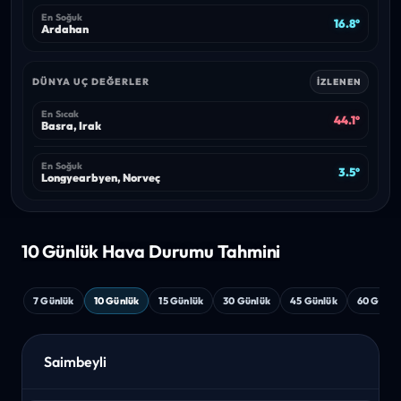
En Soğuk
16.8°
Ardahan
DÜNYA UÇ DEĞERLER
İZLENEN
En Sıcak
44.1°
Basra, Irak
En Soğuk
3.5°
Longyearbyen, Norveç
10 Günlük Hava
Durumu Tahmini
7 Günlük
10 Günlük
15 Günlük
30 Günlük
45 Günlük
60 Günlü
Saimbeyli