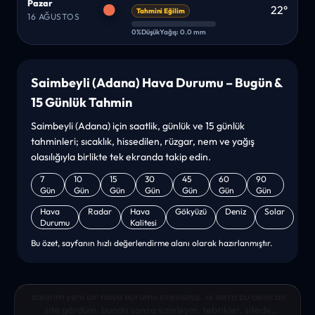
Pazar
22°
Tahmini Eğilim
16 AĞUSTOS
0%
Düşük
Yağış: 0.0 mm
Saimbeyli (Adana) Hava Durumu – Bugün &
15 Günlük Tahmin
Saimbeyli (Adana) için saatlik, günlük ve 15 günlük
tahminleri; sıcaklık, hissedilen, rüzgar, nem ve yağış
olasılığıyla birlikte tek ekranda takip edin.
7
10
15
30
45
60
90
Gün
Gün
Gün
Gün
Gün
Gün
Gün
Hava
Radar
Hava
Gökyüzü
Deniz
Solar
Durumu
Kalitesi
Bu özet, sayfanın hızlı değerlendirme alanı olarak hazırlanmıştır.
“sanırım yeni bir hava durumu sitesisiniz. ilk defa bu denli bir
site gördüm. bundn sonra sizinleym. tebrikler. sitede