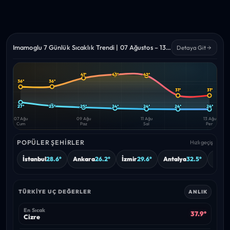
Imamoglu 7 Günlük Sıcaklık Trendi | 07 Ağustos – 13 Ağustos 2026
Detaya Git
41°
43°
42°
Yüksek
Düşük
36°
36°
—
—
31°
31°
27°
25°
25°
24°
24°
24°
24°
07 Ağu
09 Ağu
11 Ağu
13 Ağu
Cum
Paz
Sal
Per
POPÜLER ŞEHIRLER
Hızlı geçiş
İstanbul
28.6°
Ankara
26.2°
İzmir
29.6°
Antalya
32.5°
Burs
TÜRKIYE UÇ DEĞERLER
ANLIK
En Sıcak
37.9°
Cizre