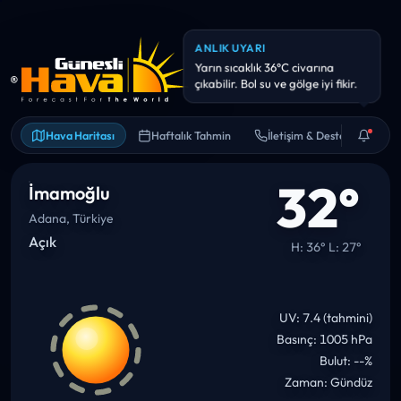
ANLIK UYARI
Yarın sıcaklık 36°C civarına
çıkabilir. Bol su ve gölge iyi fikir.
Hava Haritası
Haftalık Tahmin
İletişim & Destek
32°
İmamoğlu
Adana, Türkiye
Açık
H: 36° L: 27°
UV: 7.4 (tahmini)
Basınç: 1005 hPa
Bulut: --%
Zaman: Gündüz