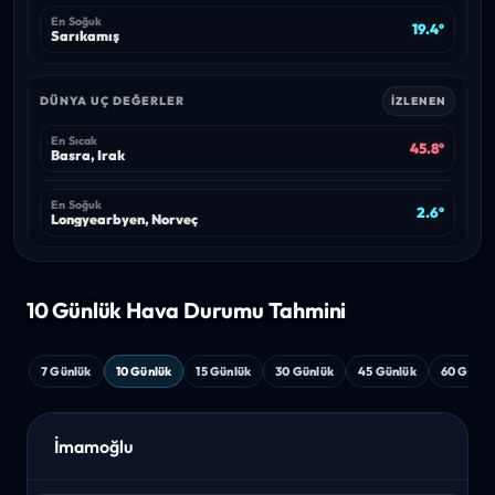
En Soğuk
19.4°
Sarıkamış
DÜNYA UÇ DEĞERLER
İZLENEN
En Sıcak
45.8°
Basra, Irak
En Soğuk
2.6°
Longyearbyen, Norveç
10 Günlük Hava
Durumu Tahmini
7 Günlük
10 Günlük
15 Günlük
30 Günlük
45 Günlük
60 Günlü
İmamoğlu