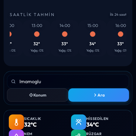
SAATLIK TAHMIN
İlk 24 saat
12:00
13:00
14:00
15:00
16:00
31°
32°
33°
34°
33°
Yağış: 0%
Yağış: 0%
Yağış: 0%
Yağış: 0%
Yağış: 0%
Konum
Ara
SICAKLIK
HISSEDILEN
32°C
34°C
NEM
RÜZGAR