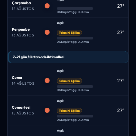
Çarşamba
27°
12 AĞUSTOS
0%
Düşük
Yağış: 0.0 mm
Açık
Perşembe
27°
Tahmini Eğilim
13 AĞUSTOS
0%
Düşük
Yağış: 0.0 mm
7–21 gün / Orta vade ihtimalleri
Açık
Cuma
27°
Tahmini Eğilim
14 AĞUSTOS
0%
Düşük
Yağış: 0.0 mm
Açık
Cumartesi
27°
Tahmini Eğilim
15 AĞUSTOS
0%
Düşük
Yağış: 0.0 mm
Açık