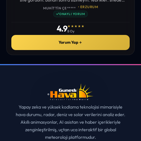
istediğim tüm bilgiyi bulabiliyorum. ekibinizin emeğine saglık”
• ERZURUM
MUHITTIN ÇE*****
✓
ONAYLI YORUM
4.9
★★★★★
8 Oy
Yorum Yap
＋
Yapay zeka ve yüksek kodlama teknolojisi mimarisiyle
hava durumu, radar, deniz ve solar verilerini analiz eder.
Akıllı animasyonlar, AI asistan ve haber içerikleriyle
zenginleştirilmiş, uçtan uca interaktif bir global
meteoroloji platformudur.