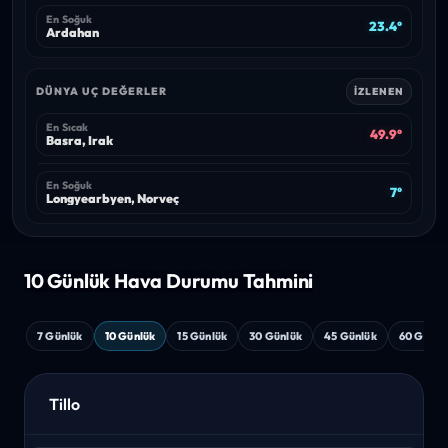
En Soğuk
23.4°
Ardahan
DÜNYA UÇ DEĞERLER
İZLENEN
En Sıcak
49.9°
Basra, Irak
En Soğuk
7°
Longyearbyen, Norveç
10 Günlük Hava
Durumu Tahmini
7 Günlük
10 Günlük
15 Günlük
30 Günlük
45 Günlük
60 Günlü
Tillo