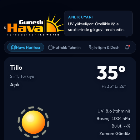
ANLIK UYARI
Hava kalitesi hassas kişiler için
riskli olabilir. Uzun süreli dış
Hava Haritası
Haftalık Tahmin
İletişim & Destek
35°
Tillo
Siirt, Türkiye
Açık
H: 35° L: 26°
UV: 8.6 (tahmini)
Basınç: 1004 hPa
Bulut: --%
Zaman: Gündüz