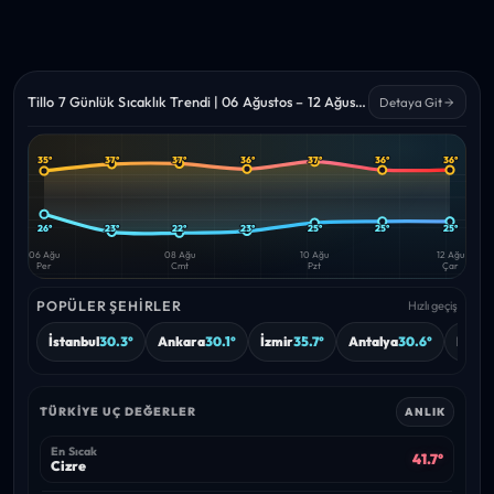
Tillo 7 Günlük Sıcaklık Trendi | 06 Ağustos – 12 Ağustos 2026
Detaya Git
35°
37°
37°
36°
37°
36°
36°
Yüksek
Düşük
—
—
26°
23°
22°
23°
25°
25°
25°
06 Ağu
08 Ağu
10 Ağu
12 Ağu
Per
Cmt
Pzt
Çar
POPÜLER ŞEHIRLER
Hızlı geçiş
İstanbul
30.3°
Ankara
30.1°
İzmir
35.7°
Antalya
30.6°
Bursa
TÜRKIYE UÇ DEĞERLER
ANLIK
En Sıcak
41.7°
Cizre