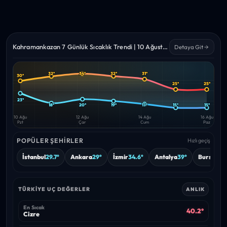
Kahramankazan 7 Günlük Sıcaklık Trendi | 10 Ağustos – 16 Ağustos 2026
Detaya Git
32°
34°
32°
31°
30°
Yüksek
Düşük
25°
25°
—
—
23°
18°
20°
19°
17°
15°
15°
10 Ağu
12 Ağu
14 Ağu
16 Ağu
Pzt
Çar
Cum
Paz
POPÜLER ŞEHIRLER
Hızlı geçiş
İstanbul
29.7°
Ankara
29°
İzmir
34.6°
Antalya
39°
Bursa
31.4
TÜRKIYE UÇ DEĞERLER
ANLIK
En Sıcak
40.2°
Cizre