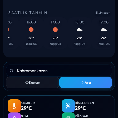
SAATLIK TAHMIN
İlk 24 saat
15:00
16:00
17:00
18:00
19:00
29°
28°
28°
28°
26°
ağış: 0%
Yağış: 0%
Yağış: 0%
Yağış: 0%
Yağış: 0%
Konum
Ara
SICAKLIK
HISSEDILEN
29°C
29°C
NEM
RÜZGAR