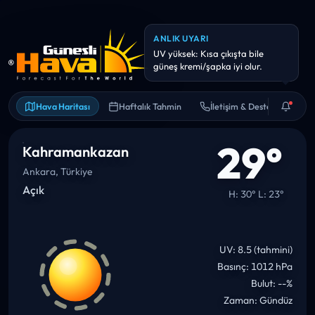
ANLIK UYARI
Hava kalitesi hassas kişiler için
riskli olabilir. Uzun süreli dış
Hava Haritası
Haftalık Tahmin
İletişim & Destek
29°
Kahramankazan
Ankara, Türkiye
Açık
H: 30° L: 23°
UV: 8.5 (tahmini)
Basınç: 1012 hPa
Bulut: --%
Zaman: Gündüz