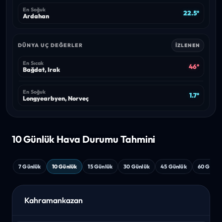
En Soğuk
22.5°
Ardahan
DÜNYA UÇ DEĞERLER
İZLENEN
En Sıcak
46°
Bağdat, Irak
En Soğuk
1.7°
Longyearbyen, Norveç
10 Günlük Hava
Durumu Tahmini
7 Günlük
10 Günlük
15 Günlük
30 Günlük
45 Günlük
60 Günlü
Kahramankazan